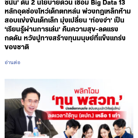
ชนัน’ ดัน 2 นโยบายด่วน เชื่อม Big Data 13
หลักอุดช่องโหว่เด็กตกหล่น พ่วงกฎเหล็กห้าม
สอบแข่งขันเด็กเล็ก มุ่งเปลี่ยน ‘ท่องจำ’ เป็น
‘เรียนรู้ผ่านการเล่น’ คืนความสุข-ลดแรง
กดดัน หวังปูทางสร้างทุนมนุษย์ที่แข็งแกร่ง
ของชาติ
อ่านต่อ