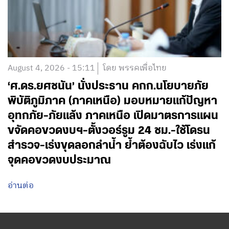
August 4, 2026 - 15:11
โดย พรรคเพื่อไทย
‘ศ.ดร.ยศชนัน’ นั่งประธาน คกก.นโยบายภัย
พิบัติภูมิภาค (ภาคเหนือ) มอบหมายแก้ปัญหา
อุทกภัย-ภัยแล้ง ภาคเหนือ เปิดมาตรการแผน
ขจัดคอขวดงบฯ-ตั้งวอร์รูม 24 ชม.-ใช้โดรน
สำรวจ-เร่งขุดลอกลำน้ำ ย้ำต้องฉับไว เร่งแก้
จุดคอขวดงบประมาณ
อ่านต่อ