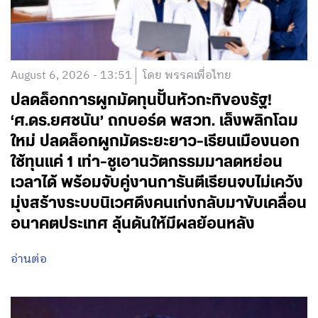
August 6, 2026 - 13:51
โดย พรรคเพื่อไทย
ปลดล็อกการผูกมัดทุนปั้นหัวกะทิของรัฐ!
‘ศ.ดร.ยศชนัน’ ถกบอร์ด พสวท. เล็งพลิกโฉม
ใหม่ ปลดล็อกผูกมัดระยะยาว-เรียนเมืองนอก
ใช้ทุนแค่ 1 เท่า-ชูเอานวัตกรรมมาลดหย่อน
เวลาได้ พร้อมจับคู่งานการันตีเรียนจบไม่เคว้ง
มุ่งสร้างระบบนิเวศดึงคนเก่งกลับมาขับเคลื่อน
อนาคตประเทศ ลุ้นดันให้มีผลย้อนหลัง
อ่านต่อ