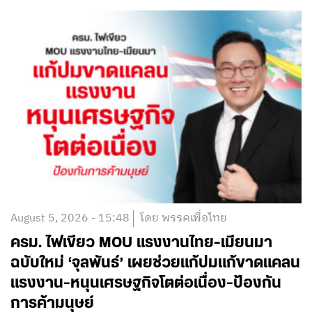
August 5, 2026 - 15:48
โดย พรรคเพื่อไทย
ครม. ไฟเขียว MOU แรงงานไทย-เมียนมา
ฉบับใหม่ ‘จุลพันธ์’ เผยช่วยแก้ปมแก้ขาดแคลน
แรงงาน-หนุนเศรษฐกิจโตต่อเนื่อง-ป้องกัน
การค้ามนุษย์