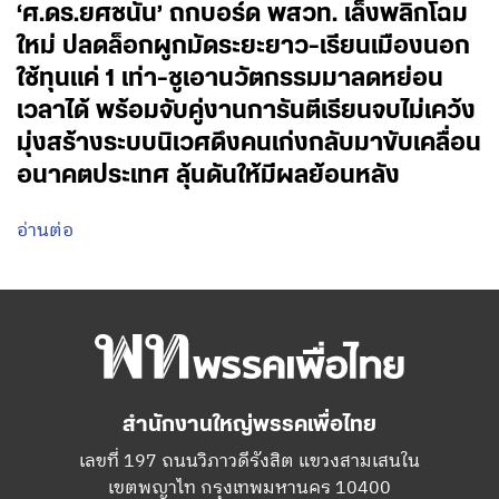
‘ศ.ดร.ยศชนัน’ ถกบอร์ด พสวท. เล็งพลิกโฉม
ใหม่ ปลดล็อกผูกมัดระยะยาว-เรียนเมืองนอก
ใช้ทุนแค่ 1 เท่า-ชูเอานวัตกรรมมาลดหย่อน
เวลาได้ พร้อมจับคู่งานการันตีเรียนจบไม่เคว้ง
มุ่งสร้างระบบนิเวศดึงคนเก่งกลับมาขับเคลื่อน
อนาคตประเทศ ลุ้นดันให้มีผลย้อนหลัง
อ่านต่อ
สำนักงานใหญ่พรรคเพื่อไทย
เลขที่ 197 ถนนวิภาวดีรังสิต แขวงสามเสนใน
เขตพญาไท กรุงเทพมหานคร 10400