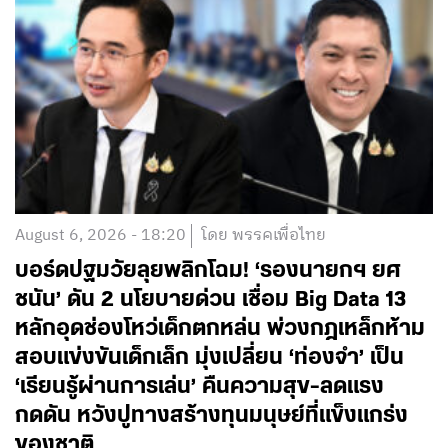
August 6, 2026 - 18:20
โดย พรรคเพื่อไทย
บอร์ดปฐมวัยลุยพลิกโฉม! ‘รองนายกฯ ยศ
ชนัน’ ดัน 2 นโยบายด่วน เชื่อม Big Data 13
หลักอุดช่องโหว่เด็กตกหล่น พ่วงกฎเหล็กห้าม
สอบแข่งขันเด็กเล็ก มุ่งเปลี่ยน ‘ท่องจำ’ เป็น
‘เรียนรู้ผ่านการเล่น’ คืนความสุข-ลดแรง
กดดัน หวังปูทางสร้างทุนมนุษย์ที่แข็งแกร่ง
ของชาติ