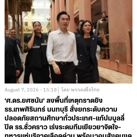
August 7, 2026 - 15:18
โดย พรรคเพื่อไทย
‘ศ.ดร.ยศชนัน’ ลงพื้นที่เหตุกราดยิง
รร.เทพศิรินทร์ นนทบุรี สั่งยกระดับความ
ปลอดภัยสถานศึกษาทั่วประเทศ-แก้ปมบูลลี่
ปิด รร.ชั่วคราว เร่งระดมทีมเยียวยาจิตใจ-
ทหารแห่บริจาคเลือดด่วน พร้อมวอนสังคมงด