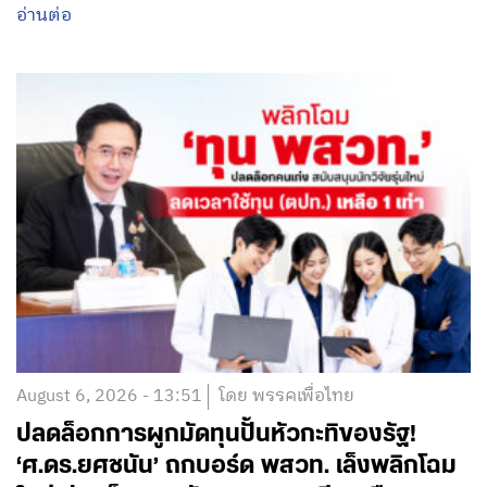
อ่านต่อ
August 6, 2026 - 13:51
โดย พรรคเพื่อไทย
ปลดล็อกการผูกมัดทุนปั้นหัวกะทิของรัฐ!
‘ศ.ดร.ยศชนัน’ ถกบอร์ด พสวท. เล็งพลิกโฉม