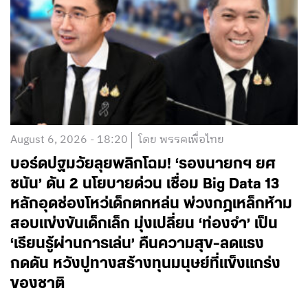
August 6, 2026 - 18:20
โดย พรรคเพื่อไทย
บอร์ดปฐมวัยลุยพลิกโฉม! ‘รองนายกฯ ยศ
ชนัน’ ดัน 2 นโยบายด่วน เชื่อม Big Data 13
หลักอุดช่องโหว่เด็กตกหล่น พ่วงกฎเหล็กห้าม
สอบแข่งขันเด็กเล็ก มุ่งเปลี่ยน ‘ท่องจำ’ เป็น
‘เรียนรู้ผ่านการเล่น’ คืนความสุข-ลดแรง
กดดัน หวังปูทางสร้างทุนมนุษย์ที่แข็งแกร่ง
ของชาติ