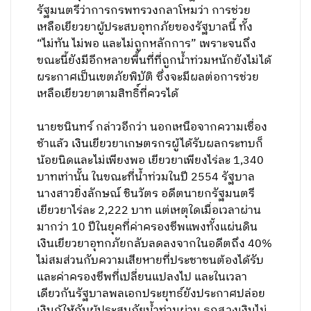
รัฐมนตรีว่าการกรพทรวงกลาโหมว่า การช่วย
เหลือเยียวยาผู้ประสบอุทกภัยของรัฐบาลนี้ ทั้ง
“ไม่ทัน ไม่พอ และไม่ถูกหลักการ” เพราะจนถึง
ขณะนี้ยังมีอีกหลายพื้นที่ที่ถูกน้ำท่วมหนักยังไม่ได้
ผระกาศเป็นเขตภัยพิบัติ ซึ่งจะมีผลต่อการช่วย
เหลือเยียวยาตามสิทธิ์ที่ควรได้
นายชนินทร์ กล่าวอีกว่า นอกเหนือจากความเชื่อง
ช้าแล้ว เงินเยียวยาเกษตรกรผู้ได้รับผลกระทบก็
น้อยนิดและไม่เพียงพอ เยียวยาเพียงไร่ละ 1,340
บาทเท่านั้น ในขณะที่น้ำท่วมในปี 2554 รัฐบาล
นางสาวยิ่งลักษณ์ ชินวัตร อดีตนายกรัฐมนตรี
เยียวยาไร่ละ 2,222 บาท แต่เหตุใดเมื่อเวลาผ่าน
มากว่า 10 ปีในยุคที่ค่าครองชีพแพงทั้งแผ่นดิน
เงินเยียวยาอุทกภัยกลับลดลงจากในอดีตถึง 40%
ไม่สมส่วนกับความเสียหายที่ประชาชนต้องได้รับ
และค่าครองชีพที่เปลี่ยนแปลงไป และในเวลา
เดียวกันรัฐบาลพลเอกประยุทธ์ยังประกาศปล่อย
เงินกู้ให้กับผู้ประสบภัยน้ำท่วมผ่าน ธกส.วงเงินไม่