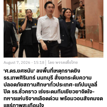
August 7, 2026 - 15:18
โดย พรรคเพื่อไทย
‘ศ.ดร.ยศชนัน’ ลงพื้นที่เหตุกราดยิง
รร.เทพศิรินทร์ นนทบุรี สั่งยกระดับความ
ปลอดภัยสถานศึกษาทั่วประเทศ-แก้ปมบูลลี่
ปิด รร.ชั่วคราว เร่งระดมทีมเยียวยาจิตใจ-
ทหารแห่บริจาคเลือดด่วน พร้อมวอนสังคมงด
แชร์ภาพสะเทือนใจ