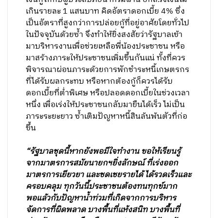
เกินรายละ 1 แสนบาท คิดอัตราดอกเบี้ย 4% ซึ่ง
เป็นอัตราที่สูงกว่าการปล่อยกู้ที่อยู่อาศัยโดยทั่วไป
ในปัจจุบันด้วยซ้ำ จึงทำให้ยิ่งสงสัยว่ารัฐบาลเข้า
มาบริหารงานเพื่อช่วยเหลือพี่น้องประชาชน หรือ
มาสร้างภาระให้ประชาชนเพิ่มขึ้นกันแน่ ทั้งที่ควร
พิจารณาผ่อนภาระด้วยการพักชำระหนี้เกษตรกร
ที่ได้รับผลกระทบ หรือหากต้องกู้ก็ควรได้รับ
ดอกเบี้ยที่ต่ำพิเศษ หรือปลอดดอกเบี้ยในช่วงเวลา
หนึ่ง เพื่อเร่งให้ประชาชนกลับมายืนได้เร็ว ไม่เป็น
ภาระระยะยาว ซ้ำเติมปัญหาหนี้สินล้นพ้นตัวที่ก่อ
ขึ้น
“รัฐบาลชุดนี้หากยังพอมีใจทำงาน ขอให้เรียนรู้
จากมาตรการสมัยนายกฯยิ่งลักษณ์ ที่เร่งออก
มาตรการเยียวยา และชดเชยรายได้ ได้รวดเร็วและ
ครอบคลุม ทุกวันนี้ประชาชนต้องทนทุกข์มาก
พอแล้วกับปัญหาน้ำท่วมที่เกิดจากการบริหาร
จัดการที่ผิดพลาด บางพื้นที่แห้งสนิท บางพื้นที่