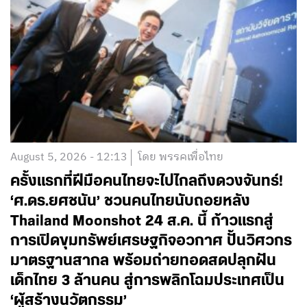
August 5, 2026 - 12:13
โดย พรรคเพื่อไทย
ครั้งแรกที่ฝีมือคนไทยจะไปไกลถึงดวงจันทร์!
‘ศ.ดร.ยศชนัน’ ชวนคนไทยนับถอยหลัง
Thailand Moonshot 24 ส.ค. นี้ ก้าวแรกสู่
การเปิดขุมทรัพย์เศรษฐกิจอวกาศ ปั้นวิศวกร
มาตรฐานสากล พร้อมถ่ายทอดสดปลุกฝัน
เด็กไทย 3 ล้านคน สู่การพลิกโฉมประเทศเป็น
‘ผู้สร้างนวัตกรรม’