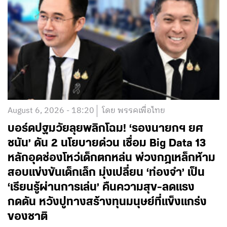
August 6, 2026 - 18:20
โดย พรรคเพื่อไทย
บอร์ดปฐมวัยลุยพลิกโฉม! ‘รองนายกฯ ยศ
ชนัน’ ดัน 2 นโยบายด่วน เชื่อม Big Data 13
หลักอุดช่องโหว่เด็กตกหล่น พ่วงกฎเหล็กห้าม
สอบแข่งขันเด็กเล็ก มุ่งเปลี่ยน ‘ท่องจำ’ เป็น
‘เรียนรู้ผ่านการเล่น’ คืนความสุข-ลดแรง
กดดัน หวังปูทางสร้างทุนมนุษย์ที่แข็งแกร่ง
ของชาติ