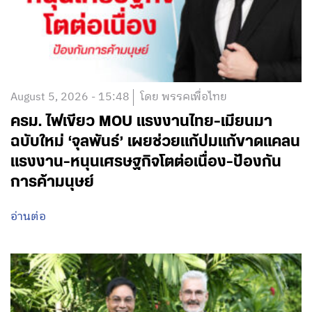
August 5, 2026 - 15:48
โดย พรรคเพื่อไทย
ครม. ไฟเขียว MOU แรงงานไทย-เมียนมา
ฉบับใหม่ ‘จุลพันธ์’ เผยช่วยแก้ปมแก้ขาดแคลน
แรงงาน-หนุนเศรษฐกิจโตต่อเนื่อง-ป้องกัน
การค้ามนุษย์
อ่านต่อ