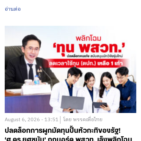
อ่านต่อ
August 6, 2026 - 13:51
โดย พรรคเพื่อไทย
ปลดล็อกการผูกมัดทุนปั้นหัวกะทิของรัฐ!
‘ศ.ดร.ยศชนัน’ ถกบอร์ด พสวท. เล็งพลิกโฉม