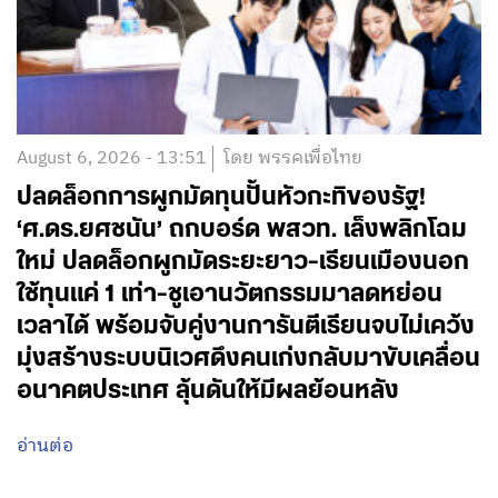
August 6, 2026 - 13:51
โดย พรรคเพื่อไทย
ปลดล็อกการผูกมัดทุนปั้นหัวกะทิของรัฐ!
‘ศ.ดร.ยศชนัน’ ถกบอร์ด พสวท. เล็งพลิกโฉม
ใหม่ ปลดล็อกผูกมัดระยะยาว-เรียนเมืองนอก
ใช้ทุนแค่ 1 เท่า-ชูเอานวัตกรรมมาลดหย่อน
เวลาได้ พร้อมจับคู่งานการันตีเรียนจบไม่เคว้ง
มุ่งสร้างระบบนิเวศดึงคนเก่งกลับมาขับเคลื่อน
อนาคตประเทศ ลุ้นดันให้มีผลย้อนหลัง
อ่านต่อ