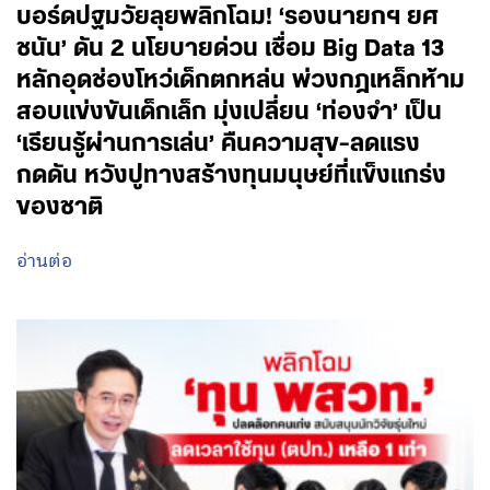
บอร์ดปฐมวัยลุยพลิกโฉม! ‘รองนายกฯ ยศ
ชนัน’ ดัน 2 นโยบายด่วน เชื่อม Big Data 13
หลักอุดช่องโหว่เด็กตกหล่น พ่วงกฎเหล็กห้าม
สอบแข่งขันเด็กเล็ก มุ่งเปลี่ยน ‘ท่องจำ’ เป็น
‘เรียนรู้ผ่านการเล่น’ คืนความสุข-ลดแรง
กดดัน หวังปูทางสร้างทุนมนุษย์ที่แข็งแกร่ง
ของชาติ
อ่านต่อ