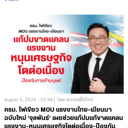
August 5, 2026 - 15:48
โดย พรรคเพื่อไทย
ครม. ไฟเขียว MOU แรงงานไทย-เมียนมา
ฉบับใหม่ ‘จุลพันธ์’ เผยช่วยแก้ปมแก้ขาดแคลน
แรงงาน-หนุนเศรษฐกิจโตต่อเนื่อง-ป้องกัน