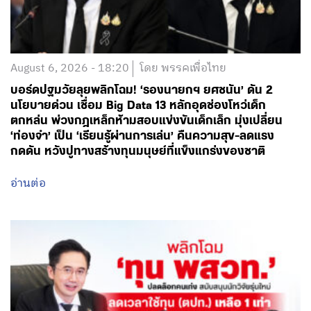
August 6, 2026 - 18:20
โดย พรรคเพื่อไทย
บอร์ดปฐมวัยลุยพลิกโฉม! ‘รองนายกฯ ยศชนัน’ ดัน 2
นโยบายด่วน เชื่อม Big Data 13 หลักอุดช่องโหว่เด็ก
ตกหล่น พ่วงกฎเหล็กห้ามสอบแข่งขันเด็กเล็ก มุ่งเปลี่ยน
‘ท่องจำ’ เป็น ‘เรียนรู้ผ่านการเล่น’ คืนความสุข-ลดแรง
กดดัน หวังปูทางสร้างทุนมนุษย์ที่แข็งแกร่งของชาติ
อ่านต่อ