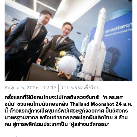
August 5, 2026 - 12:13
โดย พรรคเพื่อไทย
ครั้งแรกที่ฝีมือคนไทยจะไปไกลถึงดวงจันทร์! ‘ศ.ดร.ยศ
ชนัน’ ชวนคนไทยนับถอยหลัง Thailand Moonshot 24 ส.ค.
นี้ ก้าวแรกสู่การเปิดขุมทรัพย์เศรษฐกิจอวกาศ ปั้นวิศวกร
มาตรฐานสากล พร้อมถ่ายทอดสดปลุกฝันเด็กไทย 3 ล้าน
คน สู่การพลิกโฉมประเทศเป็น ‘ผู้สร้างนวัตกรรม’