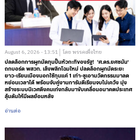
August 6, 2026 - 13:51
โดย พรรคเพื่อไทย
ปลดล็อกการผูกมัดทุนปั้นหัวกะทิของรัฐ! ‘ศ.ดร.ยศชนัน’
ถกบอร์ด พสวท. เล็งพลิกโฉมใหม่ ปลดล็อกผูกมัดระยะ
ยาว-เรียนเมืองนอกใช้ทุนแค่ 1 เท่า-ชูเอานวัตกรรมมาลด
หย่อนเวลาได้ พร้อมจับคู่งานการันตีเรียนจบไม่เคว้ง มุ่ง
สร้างระบบนิเวศดึงคนเก่งกลับมาขับเคลื่อนอนาคตประเทศ
ลุ้นดันให้มีผลย้อนหลัง
อ่านต่อ