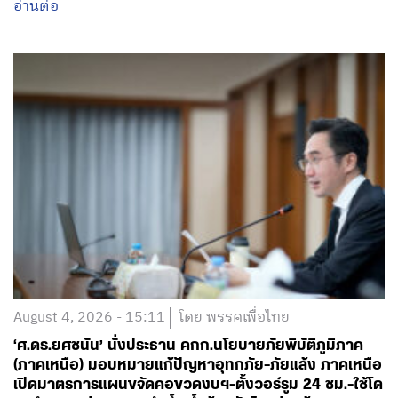
อ่านต่อ
August 4, 2026 - 15:11
โดย พรรคเพื่อไทย
‘ศ.ดร.ยศชนัน’ นั่งประธาน คกก.นโยบายภัยพิบัติภูมิภาค
(ภาคเหนือ) มอบหมายแก้ปัญหาอุทกภัย-ภัยแล้ง ภาคเหนือ
เปิดมาตรการแผนขจัดคอขวดงบฯ-ตั้งวอร์รูม 24 ชม.-ใช้โด