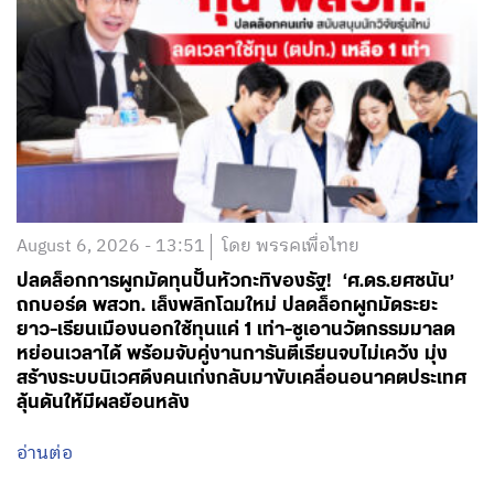
August 6, 2026 - 13:51
โดย พรรคเพื่อไทย
ปลดล็อกการผูกมัดทุนปั้นหัวกะทิของรัฐ! ‘ศ.ดร.ยศชนัน’
ถกบอร์ด พสวท. เล็งพลิกโฉมใหม่ ปลดล็อกผูกมัดระยะ
ยาว-เรียนเมืองนอกใช้ทุนแค่ 1 เท่า-ชูเอานวัตกรรมมาลด
หย่อนเวลาได้ พร้อมจับคู่งานการันตีเรียนจบไม่เคว้ง มุ่ง
สร้างระบบนิเวศดึงคนเก่งกลับมาขับเคลื่อนอนาคตประเทศ
ลุ้นดันให้มีผลย้อนหลัง
อ่านต่อ