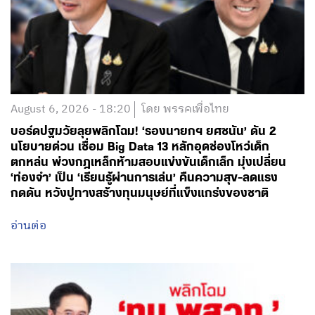
August 6, 2026 - 18:20
โดย พรรคเพื่อไทย
บอร์ดปฐมวัยลุยพลิกโฉม! ‘รองนายกฯ ยศชนัน’ ดัน 2
นโยบายด่วน เชื่อม Big Data 13 หลักอุดช่องโหว่เด็ก
ตกหล่น พ่วงกฎเหล็กห้ามสอบแข่งขันเด็กเล็ก มุ่งเปลี่ยน
‘ท่องจำ’ เป็น ‘เรียนรู้ผ่านการเล่น’ คืนความสุข-ลดแรง
กดดัน หวังปูทางสร้างทุนมนุษย์ที่แข็งแกร่งของชาติ
อ่านต่อ