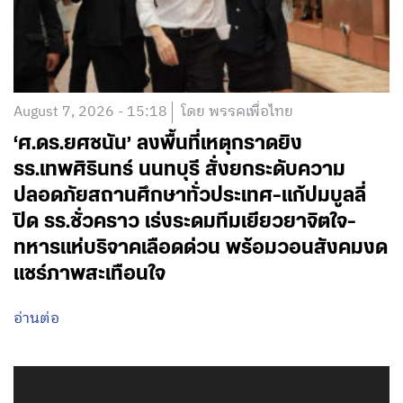
August 7, 2026 - 15:18
โดย พรรคเพื่อไทย
‘ศ.ดร.ยศชนัน’ ลงพื้นที่เหตุกราดยิง
รร.เทพศิรินทร์ นนทบุรี สั่งยกระดับความ
ปลอดภัยสถานศึกษาทั่วประเทศ-แก้ปมบูลลี่
ปิด รร.ชั่วคราว เร่งระดมทีมเยียวยาจิตใจ-
ทหารแห่บริจาคเลือดด่วน พร้อมวอนสังคมงด
แชร์ภาพสะเทือนใจ
อ่านต่อ