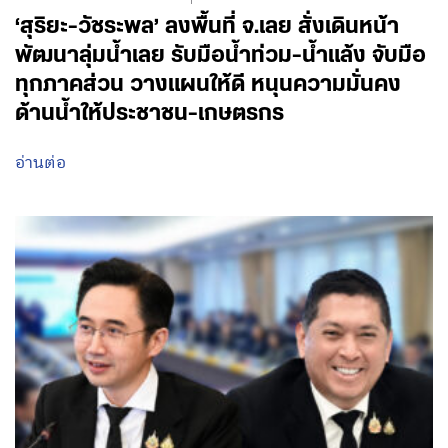
‘สุริยะ-วัชระพล’ ลงพื้นที่ จ.เลย สั่งเดินหน้า
พัฒนาลุ่มน้ำเลย รับมือน้ำท่วม-น้ำแล้ง จับมือ
ทุกภาคส่วน วางแผนให้ดี หนุนความมั่นคง
ด้านน้ำให้ประชาชน-เกษตรกร
อ่านต่อ