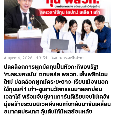
August 6, 2026 - 13:51
โดย พรรคเพื่อไทย
ปลดล็อกการผูกมัดทุนปั้นหัวกะทิของรัฐ!
‘ศ.ดร.ยศชนัน’ ถกบอร์ด พสวท. เล็งพลิกโฉม
ใหม่ ปลดล็อกผูกมัดระยะยาว-เรียนเมืองนอก
ใช้ทุนแค่ 1 เท่า-ชูเอานวัตกรรมมาลดหย่อน
เวลาได้ พร้อมจับคู่งานการันตีเรียนจบไม่เคว้ง
มุ่งสร้างระบบนิเวศดึงคนเก่งกลับมาขับเคลื่อน
อนาคตประเทศ ลุ้นดันให้มีผลย้อนหลัง