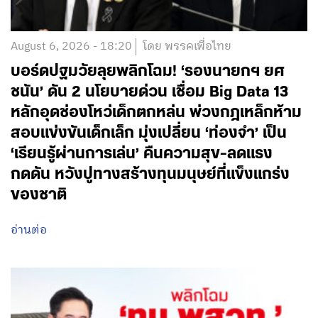
August 6, 2026 - 18:20
โดย พรรคเพื่อไทย
บอร์ดปฐมวัยลุยพลิกโฉม! ‘รองนายกฯ ยศ
ชนัน’ ดัน 2 นโยบายด่วน เชื่อม Big Data 13
หลักอุดช่องโหว่เด็กตกหล่น พ่วงกฎเหล็กห้าม
สอบแข่งขันเด็กเล็ก มุ่งเปลี่ยน ‘ท่องจำ’ เป็น
‘เรียนรู้ผ่านการเล่น’ คืนความสุข-ลดแรง
กดดัน หวังปูทางสร้างทุนมนุษย์ที่แข็งแกร่ง
ของชาติ
อ่านต่อ