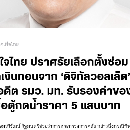
คเพื่อไทย
ภูมิใจไทย ปราศรัยเลือกตั้งซ่อ
งินทอนจาก ‘ดิจิทัลวอลเล็ต’ ชี
ดีต รมว. มท. รับรองคำของ
ซื้อตู้กดน้ำราคา 5 แสนบาท
ธ์ อมรวิวัฒน์ รัฐมนตรีช่วยว่าการกระทรวงการคลัง กล่าวถึงกรณีท