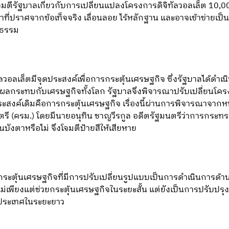
อโจมตีรัฐบาลเกี่ยวกับการเปลี่ยนแปลงโครงการดิจิทัลวอลเล็ต 10
าที่ปราศจากข้อเท็จจริง เลื่อนลอย ไร้หลักฐาน และอาจเข้าข่ายเป็นก
็นธรรม
ัลวอลเล็ตมีจุดประสงค์เพื่อการกระตุ้นเศรษฐกิจ ซึ่งรัฐบาลได้ดำเน
งผลกระทบกับเศรษฐกิจทั้งโลก รัฐบาลจึงพิจารณาปรับเปลี่ยนโค
ระสงค์เดิมคือการกระตุ้นเศรษฐกิจ เรื่องนี้ผ่านการพิจารณาจาก
รี (ครม.) โดยมีนายอนุทิน ชาญวีรกูล อดีตรัฐมนตรีว่าการกระ
้นบังตาหรือไม่ จึงโจมตีป้ายสีให้เสียหาย
กระตุ้นเศรษฐกิจที่มีการปรับเปลี่ยนรูปแบบเป็นการดำเนินการด้า
พียงแต่ช่วยกระตุ้นเศรษฐกิจในระยะสั้น แต่ยังเป็นการปรับปรุงพ
ประเทศในระยะยาว