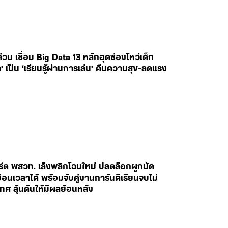
 เชื่อม Big Data 13 หลักอุดช่องโหว่เด็ก
’ เป็น ‘เรียนรู้ผ่านการเล่น’ คืนความสุข-ลดแรง
ร์ด พสวท. เล็งพลิกโฉมใหม่ ปลดล็อกผูกมัด
อนเวลาได้ พร้อมจับคู่งานการันตีเรียนจบไม่
ทศ ลุ้นดันให้มีผลย้อนหลัง