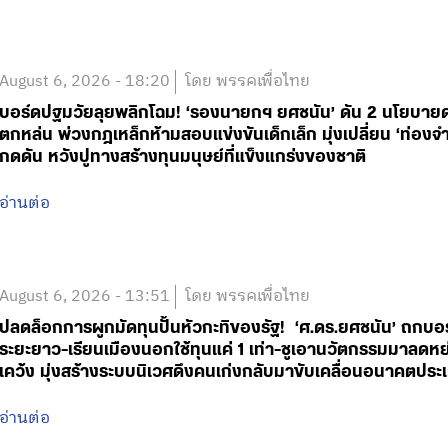
August 6, 2026 - 18:20
โดย พรรคเพื่อไทย
บอร์ดปฐมวัยลุยพลิกโฉม! ‘รองนายกฯ ยศชนัน’ ดัน 2 นโยบายด่วน
ตกหล่น พ่วงกฎเหล็กห้ามสอบแข่งขันเด็กเล็ก มุ่งเปลี่ยน ‘ท่องจำ
กดดัน หวังปูทางสร้างทุนมนุษย์ที่แข็งแกร่งของชาติ
อ่านต่อ
August 6, 2026 - 13:51
โดย พรรคเพื่อไทย
ปลดล็อกการผูกมัดทุนปั้นหัวกะทิของรัฐ! ‘ศ.ดร.ยศชนัน’ ถกบอ
ระยะยาว-เรียนเมืองนอกใช้ทุนแค่ 1 เท่า-ชูเอานวัตกรรมมาลดหย่
เคว้ง มุ่งสร้างระบบนิเวศดึงคนเก่งกลับมาขับเคลื่อนอนาคตประเ
อ่านต่อ