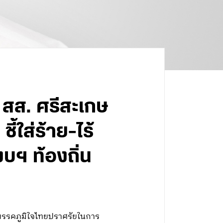
ม สส. ศรีสะเกษ
้ใส่ร้าย-ไร้
บฯ ท้องถิ่น
ี่พรรคภูมิใจไทยปราศรัยในการ