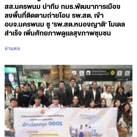
สส.นครพนม นำทีม กมธ.พัฒนาการเมือง
ลงพื้นที่ติดตามถ่ายโอน รพ.สต. เข้า
อบจ.นครพนม ชู ‘รพ.สต.หนองญาติ’ โมเดล
สำเร็จ เพิ่มศักยภาพดูแลสุขภาพชุมชน
อ่านต่อ