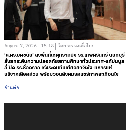
August 7, 2026 - 15:18
โดย พรรคเพื่อไทย
‘ศ.ดร.ยศชนัน’ ลงพื้นที่เหตุกราดยิง รร.เทพศิรินทร์ นนทบุรี
สั่งยกระดับความปลอดภัยสถานศึกษาทั่วประเทศ-แก้ปมบูล
ลี่ ปิด รร.ชั่วคราว เร่งระดมทีมเยียวยาจิตใจ-ทหารแห่
บริจาคเลือดด่วน พร้อมวอนสังคมงดแชร์ภาพสะเทือนใจ
อ่านต่อ