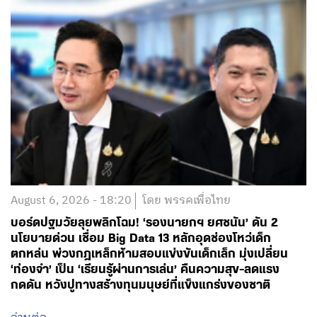
August 6, 2026 - 18:20
โดย พรรคเพื่อไทย
บอร์ดปฐมวัยลุยพลิกโฉม! ‘รองนายกฯ ยศชนัน’ ดัน 2
นโยบายด่วน เชื่อม Big Data 13 หลักอุดช่องโหว่เด็ก
ตกหล่น พ่วงกฎเหล็กห้ามสอบแข่งขันเด็กเล็ก มุ่งเปลี่ยน
‘ท่องจำ’ เป็น ‘เรียนรู้ผ่านการเล่น’ คืนความสุข-ลดแรง
กดดัน หวังปูทางสร้างทุนมนุษย์ที่แข็งแกร่งของชาติ