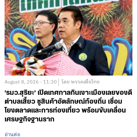
August 8, 2026 - 11:30
โดย พรรคเพื่อไทย
‘รมว.สุริยะ’ เปิดเทศกาลกินเงาะเมืองเลยของดี
ตำบลเสี้ยว ชูสินค้าอัตลักษณ์ท้องถิ่น เชื่อม
โยงตลาดและการท่องเที่ยว พร้อมขับเคลื่อน
เศรษฐกิจฐานราก
อ่านต่อ