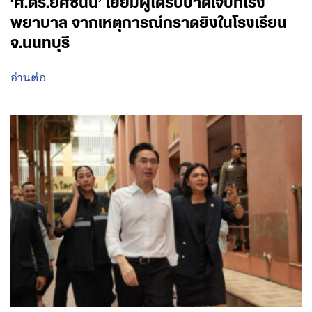
‘ศ.ดร.ยศชนัน’ เยี่ยมผู้ได้รับบาดเจ็บที่โรง
พยาบาล จากเหตุการณ์กราดยิงในโรงเรียน
จ.นนทบุรี
อ่านต่อ