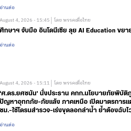
อ่านต่อ
August 4, 2026 - 15:45
โดย พรรคเพื่อไทย
ศึกษาฯ จับมือ อินโดนีเซีย ลุย AI Education ข
อ่านต่อ
August 4, 2026 - 15:11
โดย พรรคเพื่อไทย
‘ศ.ดร.ยศชนัน’ นั่งประธาน คกก.นโยบายภัยพิบัติ
ปัญหาอุทกภัย-ภัยแล้ง ภาคเหนือ เปิดมาตรการแ
ชม.-ใช้โดรนสำรวจ-เร่งขุดลอกลำน้ำ ย้ำต้องฉับ
อ่านต่อ