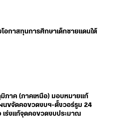
ยายโอกาสทุนการศึกษาเด็กชายแดนใต้
ภูมิภาค (ภาคเหนือ) มอบหมายแก้
ผนขจัดคอขวดงบฯ-ตั้งวอร์รูม 24
ไว เร่งแก้จุดคอขวดงบประมาณ