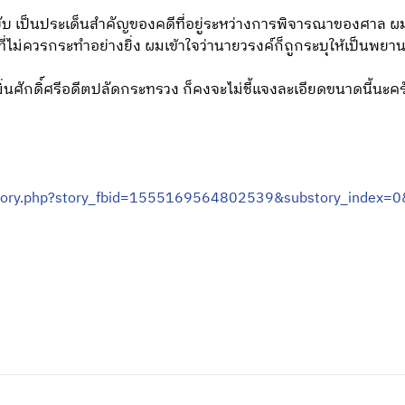
4 ฉบับ เป็นประเด็นสำคัญของคดีที่อยู่ระหว่างการพิจารณาของศาล 
ที่ไม่ควรกระทำอย่างยิ่ง ผมเข้าใจว่านายวรงค์ก็ถูกระบุให้เป็นพยา
่นศักดิ์ศรีอดีตปลัดกระทรวง ก็คงจะไม่ชี้แจงละเอียดขนาดนี้นะคร
/story.php?story_fbid=1555169564802539&substory_inde