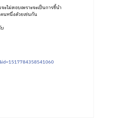
ผมจะไม่ตอบเพราะจะเป็นการชี้นำ
นคนหนึ่งด้วยเช่นกัน
ับ
x=0&id=1517784358541060