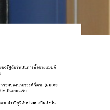
วของรัฐถือว่าเป็นการซื้อขายแบบจี
น
พฤติกรรมของนายวรงค์ก็ตาม (ผมเคย
ม่บิดเบือนนะครับ
ายข้าวจีทูจีกับประเทศอื่นดังนั้น