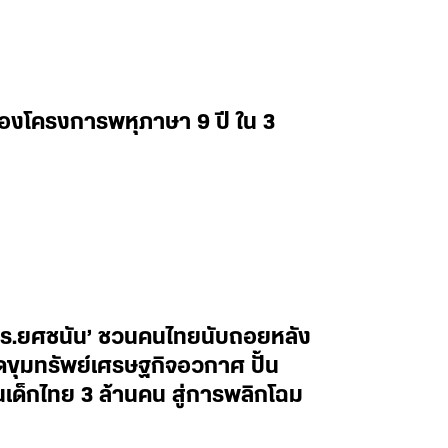
่องโครงการพหุภาษา 9 ปี ใน 3
ศ.ดร.ยศชนัน’ ชวนคนไทยนับถอยหลัง
ิดขุมทรัพย์เศรษฐกิจอวกาศ ปั้น
็กไทย 3 ล้านคน สู่การพลิกโฉม