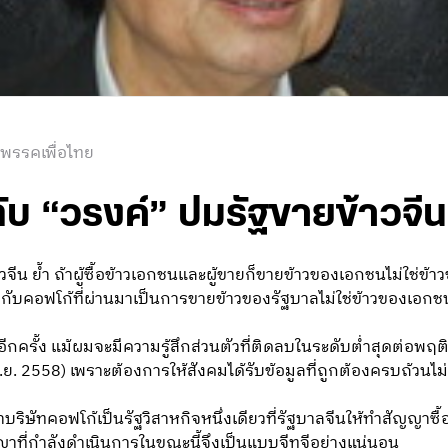
 พรรคเพื่อไทย
ับ “วรงค์” ปมรัฐขายข้าวจีน
จีน ยํ้า ถ้าผู้ซื้อข้าวเอกชนและผู้ขายก็ขายข้าวของเอกชนไม่ใช่ข้า
ยทำกับคอฟโก้ที่ผ่านมาเป็นการขายข้าวของรัฐบาลไม่ใช่ข้าวของเอกช
อีกครั้ง แม้ผมจะมีความรู้สึกส่วนตัวที่ติดลบในระดับตํ่าสุดต่อ
 พ.ย. 2558) เพราะต้องการให้สังคมได้รับข้อมูลที่ถูกต้องครบถ้วนไ
ริษัทคอฟโก้เป็นรัฐวิสาหกิจหนึ่งเดียวที่รัฐบาลจีนให้ทำสัญญาซื้อข
าที่กำลังดำเนินการในขณะนี้จึงเป็นแบบจีทูจีอย่างแน่นอน