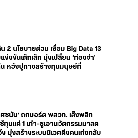
น 2 นโยบายด่วน เชื่อม Big Data 13
งขันเด็กเล็ก มุ่งเปลี่ยน ‘ท่องจำ’
น หวังปูทางสร้างทุนมนุษย์ที่
ยศชนัน’ ถกบอร์ด พสวท. เล็งพลิก
้ทุนแค่ 1 เท่า-ชูเอานวัตกรรมมาลด
ว้ง มุ่งสร้างระบบนิเวศดึงคนเก่งกลับ