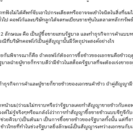
ฟังไม่ได้ศัพท์จับเอาไปกระเดียดหรืออาจจะเข้าใจผิดในสิ่งที่ผม
ทั่วไป คอฟโก้และบริษัทลูกได้จดทะเบียนขายหุ้นในตลาดหลักทรัพย
 2 ลักษณะ คือ เป็นผู้ซื้อขายแทนรัฐบาล และทำธุรกิจการค้าแบบหาก
ีที่บริษัทคอฟโก้เป็นคู่สัญญานั้นมีวัตถุประสงค์อย่างไร
วยกันพิจารณาก็คือ ถ้าคอฟโก้ต้องการซื้อข้าวของเอกชนคือข้าวฤดู
ัฐบาลฝ่ายผู้ขายก็ทราบดีว่ามีข้าวในสต็อครัฐบาลที่จะต้องเร่งขา
ปทำธุรกิจการค้าและผู้ขายก็ขายข้าวของเอกชนค้าข้าว ถ้าคู่สัญญามีวั
ตอกหน้าผม)ว่าผมไม่ทราบหรือว่ารัฐบาลเคยทำสัญญาขายข้าวกับคอฟ
ค์ไม่รู้จริงๆหรือแกล้งโง่ว่าการทำสัญญาซื้อขายข้าวแบบจีทูจีกับ
่งไปช่วยคิวบา)เป็นต้นมา เป็นการซื้อขายข้าวของรัฐบาลทั้งนั้น แต่
้าวไทยที่ทำในช่วงรัฐบาลยิ่งลักษณ์เป็นสัญญาระหว่างเอกชนกับเอ