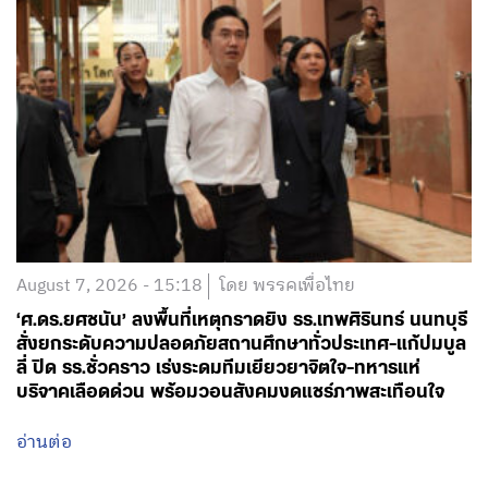
August 7, 2026 - 15:18
โดย พรรคเพื่อไทย
‘ศ.ดร.ยศชนัน’ ลงพื้นที่เหตุกราดยิง รร.เทพศิรินทร์ นนทบุรี
สั่งยกระดับความปลอดภัยสถานศึกษาทั่วประเทศ-แก้ปมบูล
ลี่ ปิด รร.ชั่วคราว เร่งระดมทีมเยียวยาจิตใจ-ทหารแห่
บริจาคเลือดด่วน พร้อมวอนสังคมงดแชร์ภาพสะเทือนใจ
อ่านต่อ