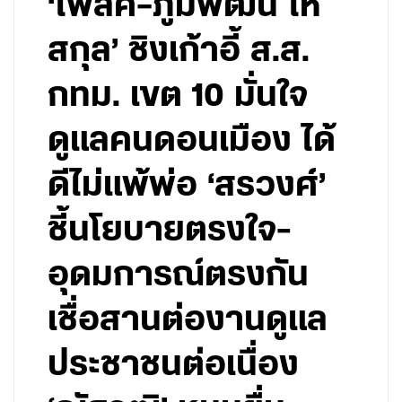
‘โฟล์ค–ภูมิพัฒน์ โห
สกุล’ ชิงเก้าอี้ ส.ส.
กทม. เขต 10 มั่นใจ
ดูแลคนดอนเมือง ได้
ดีไม่แพ้พ่อ ‘สรวงศ์’
ชี้นโยบายตรงใจ-
อุดมการณ์ตรงกัน
เชื่อสานต่องานดูแล
ประชาชนต่อเนื่อง