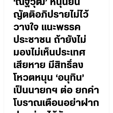
‘ณัฐวุฒิ’ หนุนยื่น
ญัตติอภิปรายไม่ไว้
วางใจ แนะพรรค
ประชาชน ถ้ายังไม่
มองไม่เห็นประเทศ
เสียหาย มีสิทธิ์ลง
โหวตหนุน ‘อนุทิน’
เป็นนายกฯ ต่อ ยกคำ
โบราณเตือนอย่าฝาก