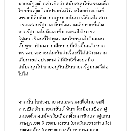
นายณัฐวุฒิ กล่าวอีกว่า สนับสนุนให้พรรคเพื่อ
ไทยยื่นญัตติอภิปรายไม่ไว้วางใจอย่างเต็มที่
เพราะมีสิทธิตามกฎหมายในการใช้กลไกสภา
ตรวจสอบรัฐบาล อีกทั้งความเสียหายที่เกิด
จากรัฐบาลไม่มีเวลาที่มาจะรอได้ นายก
รัฐมนตรีคนนี้ไปพูดว่าคนไทยรุกล้ำดินแดน
กัมพูชา เป็นความเสียหายที่เกิดขึ้นแล้ว หาก
พรรคประชาชนไม่เห็นว่าเรื่องนี้ได้สร้างความ
เสียหายต่อประเทศ ก็มีสิทธิที่จะยกมือ
สนับสนุนให้ นายอนุทินเป็นนายกรัฐมนตรีต่อ
ไปได้
.
จากนั้น ในช่วงบ่าย คณะพรรคเพื่อไทย จะมี
การเปิดตัว นายสายันต์ จันทร์เหมือนเผือก ผู้
เสนอตัวลงสมัครรับเลือกตั้งสมาชิกสภาผู้แทน
ราษฎรเขต 9 เขตบางเขน (ยกเว้นแขวงท่าแร้ง)
เขตจตุจักร(เฉพาะแขวงจันทรเกษมและ