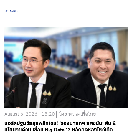
August 6, 2026 - 18:20
โดย พรรคเพื่อไทย
บอร์ดปฐมวัยลุยพลิกโฉม! ‘รองนายกฯ ยศชนัน’ ดัน 2
นโยบายด่วน เชื่อม Big Data 13 หลักอุดช่องโหว่เด็ก
ตกหล่น พ่วงกฎเหล็กห้ามสอบแข่งขันเด็กเล็ก มุ่งเปลี่ยน
‘ท่องจำ’ เป็น ‘เรียนรู้ผ่านการเล่น’ คืนความสุข-ลดแรง
กดดัน หวังปูทางสร้างทุนมนุษย์ที่แข็งแกร่งของชาติ