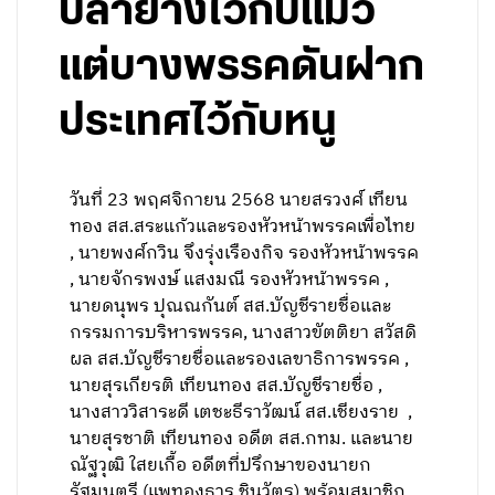
ปลาย่างไว้กับแมว
แต่บางพรรคดันฝาก
ประเทศไว้กับหนู
วันที่ 23 พฤศจิกายน 2568 นายสรวงศ์ เทียน
ทอง สส.สระแก้วและรองหัวหน้าพรรคเพื่อไทย
, นายพงศ์กวิน จึงรุ่งเรืองกิจ รองหัวหน้าพรรค
, นายจักรพงษ์ แสงมณี รองหัวหน้าพรรค ,
นายดนุพร ปุณณกันต์ สส.บัญชีรายชื่อและ
กรรมการบริหารพรรค, นางสาวขัตติยา สวัสดิ
ผล สส.บัญชีรายชื่อและรองเลขาธิการพรรค ,
นายสุรเกียรติ เทียนทอง สส.บัญชีรายชื่อ ,
นางสาววิสาระดี เตชะธีราวัฒน์ สส.เชียงราย ,
นายสุรชาติ เทียนทอง อดีต สส.กทม. และนาย
ณัฐวุฒิ ใสยเกื้อ อดีตที่ปรึกษาของนายก
รัฐมนตรี (แพทองธาร ชินวัตร) พร้อมสมาชิก