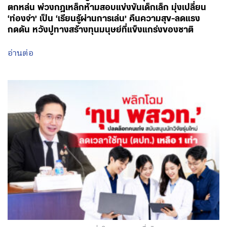
อ่านต่อ
August 6, 2026 - 13:51
โดย พรรคเพื่อไทย
ปลดล็อกการผูกมัดทุนปั้นหัวกะทิของรัฐ! ‘ศ.ดร.ยศชนัน’
ถกบอร์ด พสวท. เล็งพลิกโฉมใหม่ ปลดล็อกผูกมัดระยะ
ยาว-เรียนเมืองนอกใช้ทุนแค่ 1 เท่า-ชูเอานวัตกรรมมาลด