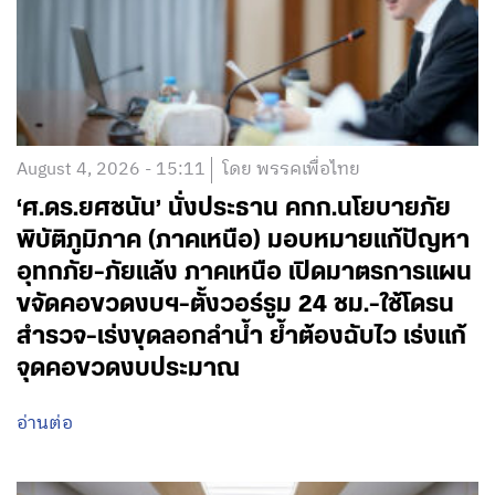
August 4, 2026 - 15:11
โดย พรรคเพื่อไทย
‘ศ.ดร.ยศชนัน’ นั่งประธาน คกก.นโยบายภัย
พิบัติภูมิภาค (ภาคเหนือ) มอบหมายแก้ปัญหา
อุทกภัย-ภัยแล้ง ภาคเหนือ เปิดมาตรการแผน
ขจัดคอขวดงบฯ-ตั้งวอร์รูม 24 ชม.-ใช้โดรน
สำรวจ-เร่งขุดลอกลำน้ำ ย้ำต้องฉับไว เร่งแก้
จุดคอขวดงบประมาณ
อ่านต่อ