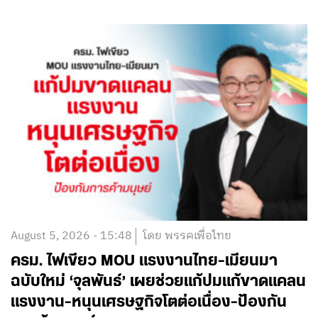
August 5, 2026 - 15:48
โดย พรรคเพื่อไทย
ครม. ไฟเขียว MOU แรงงานไทย-เมียนมา
ฉบับใหม่ ‘จุลพันธ์’ เผยช่วยแก้ปมแก้ขาดแคลน
แรงงาน-หนุนเศรษฐกิจโตต่อเนื่อง-ป้องกัน