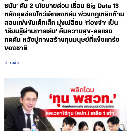
ชนัน’ ดัน 2 นโยบายด่วน เชื่อม Big Data 13
หลักอุดช่องโหว่เด็กตกหล่น พ่วงกฎเหล็กห้าม
สอบแข่งขันเด็กเล็ก มุ่งเปลี่ยน ‘ท่องจำ’ เป็น
‘เรียนรู้ผ่านการเล่น’ คืนความสุข-ลดแรง
กดดัน หวังปูทางสร้างทุนมนุษย์ที่แข็งแกร่ง
ของชาติ
อ่านต่อ