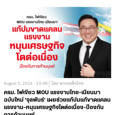
August 5, 2026 - 15:48
โดย พรรคเพื่อไทย
ครม. ไฟเขียว MOU แรงงานไทย-เมียนมา
ฉบับใหม่ ‘จุลพันธ์’ เผยช่วยแก้ปมแก้ขาดแคลน
แรงงาน-หนุนเศรษฐกิจโตต่อเนื่อง-ป้องกัน
การค้ามนุษย์