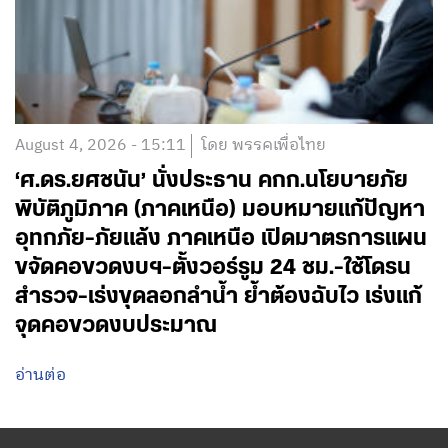
August 4, 2026 - 15:11
โดย พรรคเพื่อไทย
‘ศ.ดร.ยศชนัน’ นั่งประธาน คกก.นโยบายภัย
พิบัติภูมิภาค (ภาคเหนือ) มอบหมายแก้ปัญหา
อุทกภัย-ภัยแล้ง ภาคเหนือ เปิดมาตรการแผน
ขจัดคอขวดงบฯ-ตั้งวอร์รูม 24 ชม.-ใช้โดรน
สำรวจ-เร่งขุดลอกลำน้ำ ย้ำต้องฉับไว เร่งแก้
จุดคอขวดงบประมาณ
อ่านต่อ