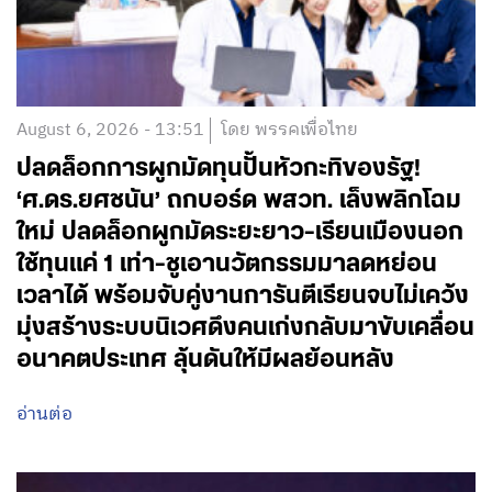
August 6, 2026 - 13:51
โดย พรรคเพื่อไทย
ปลดล็อกการผูกมัดทุนปั้นหัวกะทิของรัฐ!
‘ศ.ดร.ยศชนัน’ ถกบอร์ด พสวท. เล็งพลิกโฉม
ใหม่ ปลดล็อกผูกมัดระยะยาว-เรียนเมืองนอก
ใช้ทุนแค่ 1 เท่า-ชูเอานวัตกรรมมาลดหย่อน
เวลาได้ พร้อมจับคู่งานการันตีเรียนจบไม่เคว้ง
มุ่งสร้างระบบนิเวศดึงคนเก่งกลับมาขับเคลื่อน
อนาคตประเทศ ลุ้นดันให้มีผลย้อนหลัง
อ่านต่อ