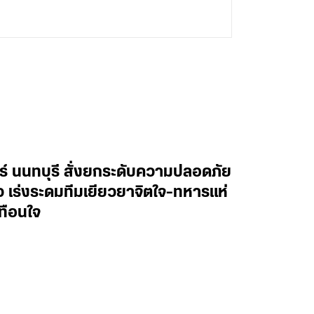
ทร์ นนทบุรี สั่งยกระดับความปลอดภัย
าว เร่งระดมทีมเยียวยาจิตใจ-ทหารแห่
ทือนใจ