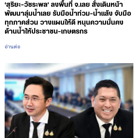
‘สุริยะ-วัชระพล’ ลงพื้นที่ จ.เลย สั่งเดินหน้า
พัฒนาลุ่มน้ำเลย รับมือน้ำท่วม-น้ำแล้ง จับมือ
ทุกภาคส่วน วางแผนให้ดี หนุนความมั่นคง
ด้านน้ำให้ประชาชน-เกษตรกร
อ่านต่อ