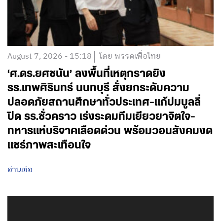
August 7, 2026 - 15:18
โดย พรรคเพื่อไทย
‘ศ.ดร.ยศชนัน’ ลงพื้นที่เหตุกราดยิง
รร.เทพศิรินทร์ นนทบุรี สั่งยกระดับความ
ปลอดภัยสถานศึกษาทั่วประเทศ-แก้ปมบูลลี่
ปิด รร.ชั่วคราว เร่งระดมทีมเยียวยาจิตใจ-
ทหารแห่บริจาคเลือดด่วน พร้อมวอนสังคมงด
แชร์ภาพสะเทือนใจ
อ่านต่อ