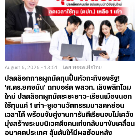
August 6, 2026 - 13:51
โดย พรรคเพื่อไทย
ปลดล็อกการผูกมัดทุนปั้นหัวกะทิของรัฐ!
‘ศ.ดร.ยศชนัน’ ถกบอร์ด พสวท. เล็งพลิกโฉม
ใหม่ ปลดล็อกผูกมัดระยะยาว-เรียนเมืองนอก
ใช้ทุนแค่ 1 เท่า-ชูเอานวัตกรรมมาลดหย่อน
เวลาได้ พร้อมจับคู่งานการันตีเรียนจบไม่เคว้ง
มุ่งสร้างระบบนิเวศดึงคนเก่งกลับมาขับเคลื่อน
อนาคตประเทศ ลุ้นดันให้มีผลย้อนหลัง