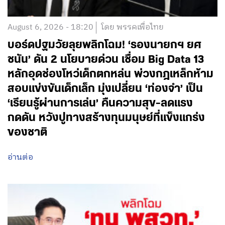
August 6, 2026 - 18:20
โดย พรรคเพื่อไทย
บอร์ดปฐมวัยลุยพลิกโฉม! ‘รองนายกฯ ยศ
ชนัน’ ดัน 2 นโยบายด่วน เชื่อม Big Data 13
หลักอุดช่องโหว่เด็กตกหล่น พ่วงกฎเหล็กห้าม
สอบแข่งขันเด็กเล็ก มุ่งเปลี่ยน ‘ท่องจำ’ เป็น
‘เรียนรู้ผ่านการเล่น’ คืนความสุข-ลดแรง
กดดัน หวังปูทางสร้างทุนมนุษย์ที่แข็งแกร่ง
ของชาติ
อ่านต่อ