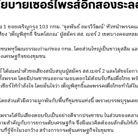
โยบายเซอร์ไพรส์อีกสองระล
หลวง 1 ซอยเจริญกรุง 103 กทม. ‘จุลพันธ์ อมรวิวัฒน์’ หัวหน้าพร
เสียง ‘เพ็ญพิสุทธิ์ จินตโสภณ’ ผู้สมัคร สส. เบอร์ 2 เขตบางคอแห
งในชุมชนพหุวัฒนธรรมเก่าแก่ของ กทม. โดยส่วนใหญ่เป็นชาวมุสลิม
ักทางเศรษฐกิจของชุมชน
ธ์ ได้แนะนำตัวขอเสียงสนับสนุนผู้สมัคร สส.เบอร์ 2 และได้ขอโ
งคนทั้งพรรค โดยมีประชาชนออกมามอบดอกไม้ต้อนรับทีมเพื่อไทย พ
ียร์ให้กำลังใจ โดยมั่นใจว่า เพ็ญพิสุทธิ์และพรรคเพื่อไทยทำได้ใน
าโดยส่วนตัวมีความผูกพันกับพื้นที่ชุมชนแห่งนี้ เพราะบรรพบุรุษเคยอย
นดี เพราะได้รับเสียงตอบรับเป็นอย่างดีจากประชาชน ในส่วนของตลา
ความสำคัญกับการยกระดับเศรษฐกิจ จึงมีแนวคิดต้องผลักดันให้เ
ป็นที่รู้จักในวงกว้าง สร้างการกระตุ้นเศรษฐกิจในชุมชน