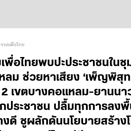
รรคเพื่อไทย
ำทีมเพื่อไทยพบปะประชาชนใน
ม ช่วยหาเสียง ‘เพ็ญพิสุทธิ์
์ 2 เขตบางคอแหลม-ยานนาว
ประชาชน ปลื้มทุกการลงพื้นท
างดี ชูผลักดันนโยบายสร้า