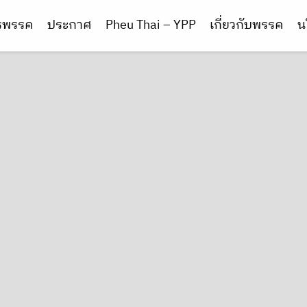
ารพรรค
ประกาศ
Pheu Thai – YPP
เกี่ยวกับพรรค
น