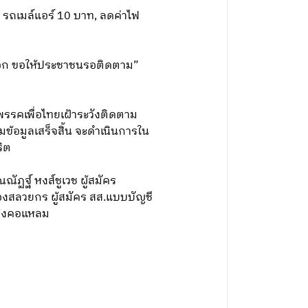
 รถเมล์แอร์ 10 บาท, ลดค่าไฟ
ระลอก ขอให้ประชาชนรอติดตาม”
าพรรคเพื่อไทยเฝ้าระวังติดตาม
มข้อมูลเสร็จสิ้น จะดำเนินการใน
ริต
ณณัฏฐ์ หงส์ชูเวช ผู้สมัคร
ทองสลวยกร ผู้สมัคร สส.แบบบัญชี
ตบางคอแหลม