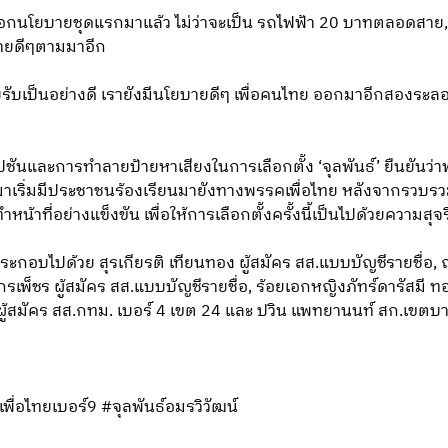
ออกนโยบายชุดแรกมาแล้ว ไม่ว่าจะเป็น รถไฟฟ้า 20 บาทตลอดสาย,
บายดีๆตามมาอีก
ยงตอบรับเป็นอย่างดี เรายังมีนโยบายดีๆ เพื่อคนไทย ออกมาอีกสอง
ปชันและการทำลายป้ายหาเสียงในการเลือกตั้ง ‘จุลพันธ์’ ยืนยันว่
ผ่านมาเริ่มมีประชาชนร้องเรียนมายังทางพรรคเพื่อไทย หลังจากรวบรว
้าที่อย่างแข็งขัน เพื่อให้การเลือกตั้งครั้งนี้เป็นไปด้วยความสุจ
ะประกอบไปด้วย สุรเกียรติ เทียนทอง ผู้สมัคร สส.แบบบัญชีรายชื่อ, 
รเพ็ชร ผู้สมัคร สส.แบบบัญชีรายชื่อ, ร้อยเอกหญิงภัทร์ดารัสมี 
ศาล ผู้สมัคร สส.กทม. เบอร์ 4 เขต 24 และ ปวิน แพทยานนท์ สก.เข
พื่อไทยเบอร์9 #จุลพันธ์อมรวิวัฒน์