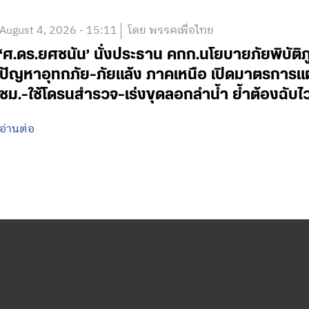
August 4, 2026 - 15:11
โดย พรรคเพื่อไทย
‘ศ.ดร.ยศชนัน’ นั่งประธาน คกก.นโยบายภัยพิบัติ
ปัญหาอุทกภัย-ภัยแล้ง ภาคเหนือ เปิดมาตรการแ
ชม.-ใช้โดรนสำรวจ-เร่งขุดลอกลำน้ำ ย้ำต้องฉับ
อ่านต่อ