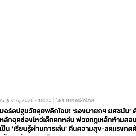
August 6, 2026 - 18:20
โดย พรรคเพื่อไทย
บอร์ดปฐมวัยลุยพลิกโฉม! ‘รองนายกฯ ยศชนัน’ ดั
หลักอุดช่องโหว่เด็กตกหล่น พ่วงกฎเหล็กห้ามสอบแข่
เป็น ‘เรียนรู้ผ่านการเล่น’ คืนความสุข-ลดแรงกดดั