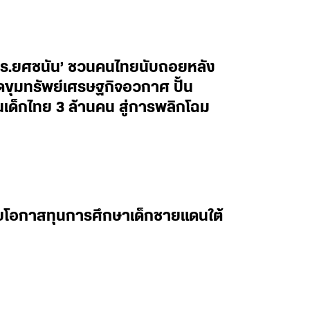
ศ.ดร.ยศชนัน’ ชวนคนไทยนับถอยหลัง
ิดขุมทรัพย์เศรษฐกิจอวกาศ ปั้น
็กไทย 3 ล้านคน สู่การพลิกโฉม
ยายโอกาสทุนการศึกษาเด็กชายแดนใต้