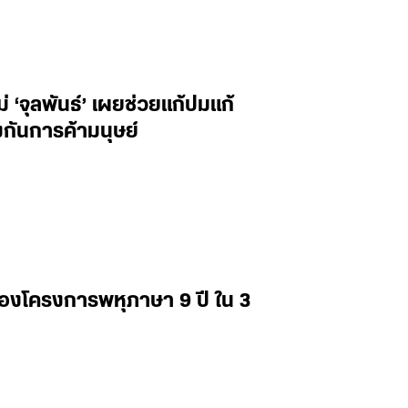
‘จุลพันธ์’ เผยช่วยแก้ปมแก้
กันการค้ามนุษย์
่องโครงการพหุภาษา 9 ปี ใน 3