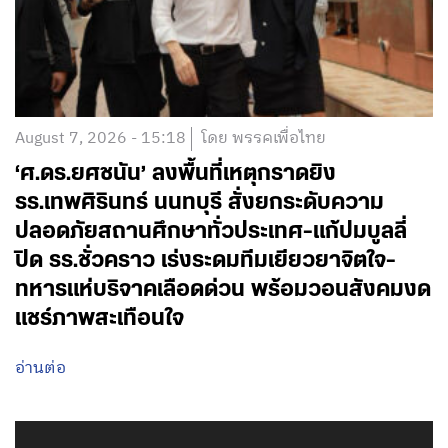
August 7, 2026 - 15:18
โดย พรรคเพื่อไทย
‘ศ.ดร.ยศชนัน’ ลงพื้นที่เหตุกราดยิง
รร.เทพศิรินทร์ นนทบุรี สั่งยกระดับความ
ปลอดภัยสถานศึกษาทั่วประเทศ-แก้ปมบูลลี่
ปิด รร.ชั่วคราว เร่งระดมทีมเยียวยาจิตใจ-
ทหารแห่บริจาคเลือดด่วน พร้อมวอนสังคมงด
แชร์ภาพสะเทือนใจ
อ่านต่อ