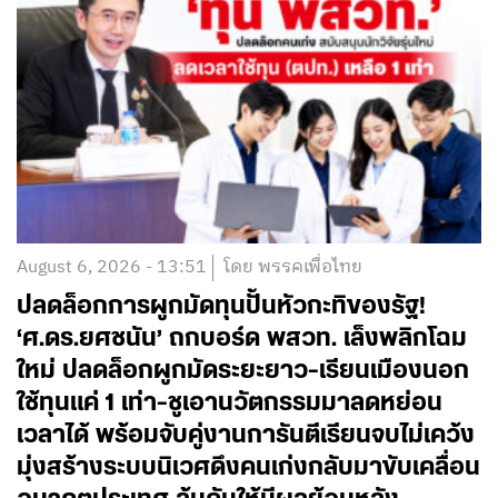
August 6, 2026 - 13:51
โดย พรรคเพื่อไทย
ปลดล็อกการผูกมัดทุนปั้นหัวกะทิของรัฐ!
‘ศ.ดร.ยศชนัน’ ถกบอร์ด พสวท. เล็งพลิกโฉม
ใหม่ ปลดล็อกผูกมัดระยะยาว-เรียนเมืองนอก
ใช้ทุนแค่ 1 เท่า-ชูเอานวัตกรรมมาลดหย่อน
เวลาได้ พร้อมจับคู่งานการันตีเรียนจบไม่เคว้ง
มุ่งสร้างระบบนิเวศดึงคนเก่งกลับมาขับเคลื่อน