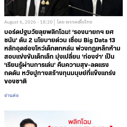
August 6, 2026 - 18:20
โดย พรรคเพื่อไทย
บอร์ดปฐมวัยลุยพลิกโฉม! ‘รองนายกฯ ยศ
ชนัน’ ดัน 2 นโยบายด่วน เชื่อม Big Data 13
หลักอุดช่องโหว่เด็กตกหล่น พ่วงกฎเหล็กห้าม
สอบแข่งขันเด็กเล็ก มุ่งเปลี่ยน ‘ท่องจำ’ เป็น
‘เรียนรู้ผ่านการเล่น’ คืนความสุข-ลดแรง
กดดัน หวังปูทางสร้างทุนมนุษย์ที่แข็งแกร่ง
ของชาติ
อ่านต่อ