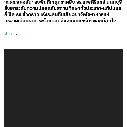
‘ศ.ดร.ยศชนัน’ ลงพื้นที่เหตุกราดยิง รร.เทพศิรินทร์ นนทบุรี
สั่งยกระดับความปลอดภัยสถานศึกษาทั่วประเทศ-แก้ปมบูล
ลี่ ปิด รร.ชั่วคราว เร่งระดมทีมเยียวยาจิตใจ-ทหารแห่
บริจาคเลือดด่วน พร้อมวอนสังคมงดแชร์ภาพสะเทือนใจ
อ่านต่อ