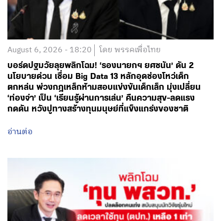
August 6, 2026 - 18:20
โดย พรรคเพื่อไทย
บอร์ดปฐมวัยลุยพลิกโฉม! ‘รองนายกฯ ยศชนัน’ ดัน 2
นโยบายด่วน เชื่อม Big Data 13 หลักอุดช่องโหว่เด็ก
ตกหล่น พ่วงกฎเหล็กห้ามสอบแข่งขันเด็กเล็ก มุ่งเปลี่ยน
‘ท่องจำ’ เป็น ‘เรียนรู้ผ่านการเล่น’ คืนความสุข-ลดแรง
กดดัน หวังปูทางสร้างทุนมนุษย์ที่แข็งแกร่งของชาติ
อ่านต่อ