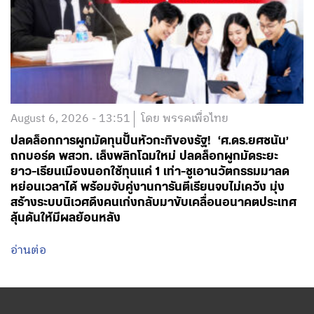
August 6, 2026 - 13:51
โดย พรรคเพื่อไทย
ปลดล็อกการผูกมัดทุนปั้นหัวกะทิของรัฐ! ‘ศ.ดร.ยศชนัน’
ถกบอร์ด พสวท. เล็งพลิกโฉมใหม่ ปลดล็อกผูกมัดระยะ
ยาว-เรียนเมืองนอกใช้ทุนแค่ 1 เท่า-ชูเอานวัตกรรมมาลด
หย่อนเวลาได้ พร้อมจับคู่งานการันตีเรียนจบไม่เคว้ง มุ่ง
สร้างระบบนิเวศดึงคนเก่งกลับมาขับเคลื่อนอนาคตประเทศ
ลุ้นดันให้มีผลย้อนหลัง
อ่านต่อ