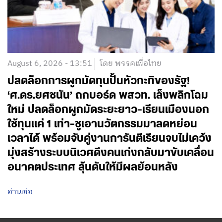
August 6, 2026 - 13:51
โดย พรรคเพื่อไทย
ปลดล็อกการผูกมัดทุนปั้นหัวกะทิของรัฐ!
‘ศ.ดร.ยศชนัน’ ถกบอร์ด พสวท. เล็งพลิกโฉม
ใหม่ ปลดล็อกผูกมัดระยะยาว-เรียนเมืองนอก
ใช้ทุนแค่ 1 เท่า-ชูเอานวัตกรรมมาลดหย่อน
เวลาได้ พร้อมจับคู่งานการันตีเรียนจบไม่เคว้ง
มุ่งสร้างระบบนิเวศดึงคนเก่งกลับมาขับเคลื่อน
อนาคตประเทศ ลุ้นดันให้มีผลย้อนหลัง
อ่านต่อ