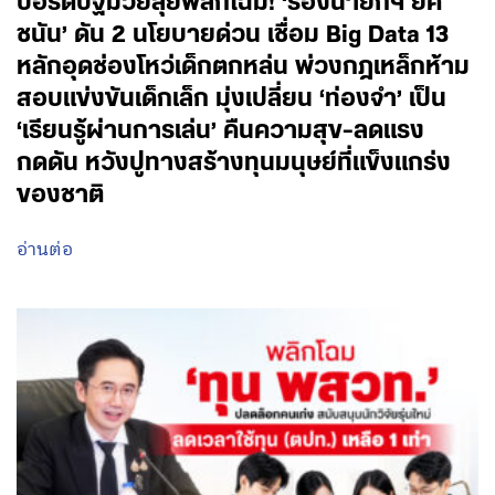
บอร์ดปฐมวัยลุยพลิกโฉม! ‘รองนายกฯ ยศ
ชนัน’ ดัน 2 นโยบายด่วน เชื่อม Big Data 13
หลักอุดช่องโหว่เด็กตกหล่น พ่วงกฎเหล็กห้าม
สอบแข่งขันเด็กเล็ก มุ่งเปลี่ยน ‘ท่องจำ’ เป็น
‘เรียนรู้ผ่านการเล่น’ คืนความสุข-ลดแรง
กดดัน หวังปูทางสร้างทุนมนุษย์ที่แข็งแกร่ง
ของชาติ
อ่านต่อ