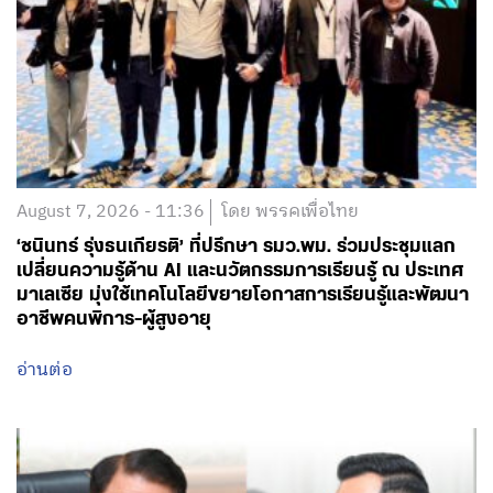
August 6, 2026 - 21:29
โดย พรรคเพื่อไทย
‘สุริยะ-วัชระพล’ ลงพื้นที่ จ.เลย สั่งเดินหน้าพัฒนาลุ่มน้ำเลย
รับมือน้ำท่วม-น้ำแล้ง จับมือทุกภาคส่วน วางแผนให้ดี หนุน
ความมั่นคงด้านน้ำให้ประชาชน-เกษตรกร
อ่านต่อ