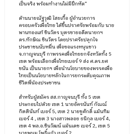
เป็นจริง พร้อมทำงานไม่มีฝึกหัด”
ด้านนายณัฐวุฒิ ใสยเกื้อ ผู้อำนวยการ
ครอบครัวเพื่อไทย ได้ขึ้นปราศรัยพร้อมกับ นาย
พานทองแท้ ชินวัตร บุตรชายอดีตนายกฯ
ดร.ทักษิณ ชินวัตร โดยปราศรัยปลุกใจ
ประชาชนนับหมื่น เพื่อขอแรงหนุนชาว
จ.กาญจนบุรี กาพรรคเพื่อไทยยกจังหวัดทั้ง 5
เขต พร้อมเลือกเพื่อไทยเบอร์ 9 ส่ง ศ.ดร.ยศ
ชนัน เป็นนายกฯ เพื่อนำนโยบายของพรรคเพื่อ
ไทยเป็นนโยบายหลักในการยกระดับคุณภาพ
ชีวิตพี่น้องประชาชน
สำหรับผู้สมัคร สส.กาญจนบุรี ทั้ง 5 เขต
ประกอบไปด้วย เขต 1 นายอัครนันท์ กัณณ์
กิตตินันท์ เบอร์ 5, เขต 2 นายชูศักดิ์ แม้นทิม
เบอร์ 4 , เขต 3 นางสาวพลอย ธนิกุล เบอร์ 4,
เขต 4 พล.อ.ชินวัฒน์ แม้นเดช เบอร์ 2, เขต 5
นายพนม โพธิ์แก้ว เบอร์ 2