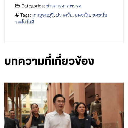
August 7, 2026 - 15:18
โดย พรรคเพื่อไทย
‘ศ.ดร.ยศชนัน’ ลงพื้นที่เหตุกราดยิง รร.เทพศิรินทร์ นนทบุรี
สั่งยกระดับความปลอดภัยสถานศึกษาทั่วประเทศ-แก้ปมบูล
ลี่ ปิด รร.ชั่วคราว เร่งระดมทีมเยียวยาจิตใจ-ทหารแห่
บริจาคเลือดด่วน พร้อมวอนสังคมงดแชร์ภาพสะเทือนใจ
อ่านต่อ