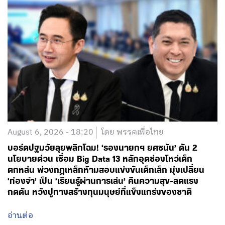
กดดัน หวังปูทางสร้างทุนมนุษย์ที่แข็งแกร่งของชาติ
อ่านต่อ
August 6, 2026 - 13:51
โดย พรรคเพื่อไทย
ปลดล็อกการผูกมัดทุนปั้นหัวกะทิของรัฐ! ‘ศ.ดร.ยศชนัน’