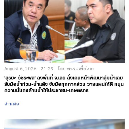
August 6, 2026 - 18:20
โดย พรรคเพื่อไทย
บอร์ดปฐมวัยลุยพลิกโฉม! ‘รองนายกฯ ยศชนัน’ ดัน 2
นโยบายด่วน เชื่อม Big Data 13 หลักอุดช่องโหว่เด็ก
ตกหล่น พ่วงกฎเหล็กห้ามสอบแข่งขันเด็กเล็ก มุ่งเปลี่ยน
‘ท่องจำ’ เป็น ‘เรียนรู้ผ่านการเล่น’ คืนความสุข-ลดแรง