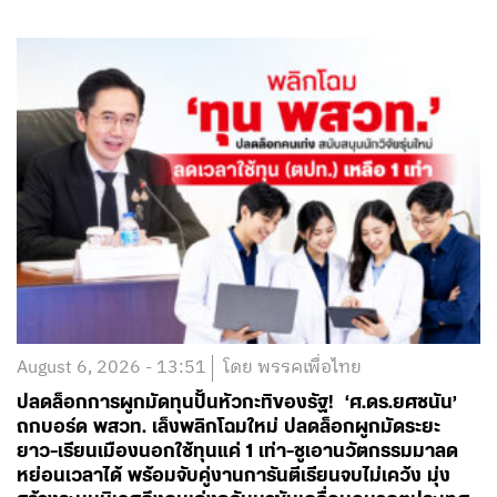
ถกบอร์ด พสวท. เล็งพลิกโฉมใหม่ ปลดล็อกผูกมัดระยะ
ยาว-เรียนเมืองนอกใช้ทุนแค่ 1 เท่า-ชูเอานวัตกรรมมาลด
หย่อนเวลาได้ พร้อมจับคู่งานการันตีเรียนจบไม่เคว้ง มุ่ง
สร้างระบบนิเวศดึงคนเก่งกลับมาขับเคลื่อนอนาคตประเทศ
ลุ้นดันให้มีผลย้อนหลัง
อ่านต่อ
สำนักงานใหญ่พรรคเพื่อไทย
เลขที่ 197 ถนนวิภาวดีรังสิต แขวงสามเสนใน
เขตพญาไท กรุงเทพมหานคร 10400
โทร.02-6506000