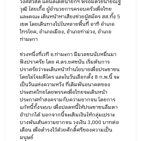
วงศ์สวัสดิ์ แคนดิเดตนายกฯ พร้อมด้วยนายณัฐ
วุฒิ ใสยเกื้อ ผู้อำนวยการครอบครัวเพื่อไทย
และคณะ เดินหน้าหาเสียงช่วยผู้สมัคร สส.ทั้ง 5
เขต โดยเดินทางไปในหลายพื้นที่ อาทิ อำเภอ
ไทรโยค, อำเภอเมือง, อำเภอท่าม่วง, อำเภอ
ท่ามะกา
ช่วงหนึ่งที่เวที อ.ท่ามะกา มีมวลชนนับหมื่นมา
ฟังปราศรัย โดย ศ.ดร.ยศชนัน เริ่มต้นการ
ปราศรัยว่าจะเดินหน้าทำนโยบายเพื่อประชาชน
โดยไม่โจมตีใคร และในวันเลือกตั้ง 8 ก.พ.นี้ จะ
เป็นวันแห่งความหวัง ที่เดิมพันอนาคตของ
ประเทศไทยโดยพรรคเพื่อไทยจะเดินหน้า
ประกาศทำสงครามกับความยากจน โดยการ
แก้หนี้ทั้งระบบ เพื่อปลดหนี้ให้ประชาชนลืมตา
อ้าปากได้ นอกจากนี้จะเติมเงินให้กลุ่มเปราะ
บางพ้นเส้นความยากจน วงเงิน 3,000 บาทต่อ
เดือน เพื่อดำรงไว้ด้วยศักดิ์ศรีของความเป็น
มนุษย์