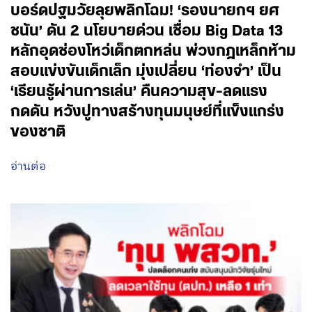
บอร์ดปฐมวัยลุยพลิกโฉม! ‘รองนายกฯ ยศ
ชนัน’ ดัน 2 นโยบายด่วน เชื่อม Big Data 13
หลักอุดช่องโหว่เด็กตกหล่น พ่วงกฎเหล็กห้าม
สอบแข่งขันเด็กเล็ก มุ่งเปลี่ยน ‘ท่องจำ’ เป็น
‘เรียนรู้ผ่านการเล่น’ คืนความสุข-ลดแรง
กดดัน หวังปูทางสร้างทุนมนุษย์ที่แข็งแกร่ง
ของชาติ
อ่านต่อ