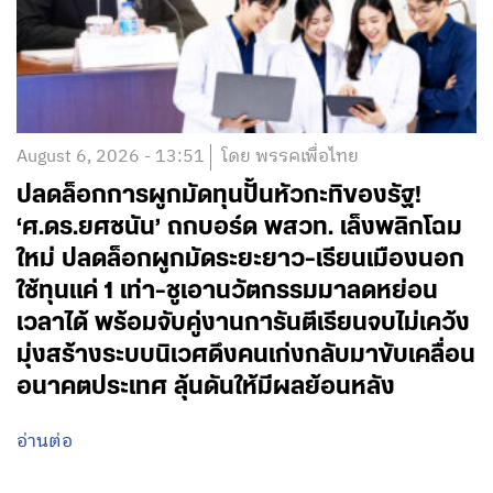
August 6, 2026 - 13:51
โดย พรรคเพื่อไทย
ปลดล็อกการผูกมัดทุนปั้นหัวกะทิของรัฐ!
‘ศ.ดร.ยศชนัน’ ถกบอร์ด พสวท. เล็งพลิกโฉม
ใหม่ ปลดล็อกผูกมัดระยะยาว-เรียนเมืองนอก
ใช้ทุนแค่ 1 เท่า-ชูเอานวัตกรรมมาลดหย่อน
เวลาได้ พร้อมจับคู่งานการันตีเรียนจบไม่เคว้ง
มุ่งสร้างระบบนิเวศดึงคนเก่งกลับมาขับเคลื่อน
อนาคตประเทศ ลุ้นดันให้มีผลย้อนหลัง
อ่านต่อ