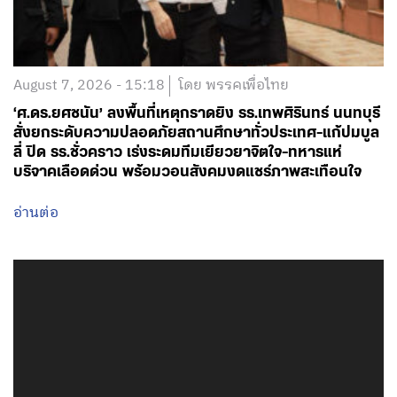
August 7, 2026 - 15:18
โดย พรรคเพื่อไทย
‘ศ.ดร.ยศชนัน’ ลงพื้นที่เหตุกราดยิง รร.เทพศิรินทร์ นนทบุรี
สั่งยกระดับความปลอดภัยสถานศึกษาทั่วประเทศ-แก้ปมบูล
ลี่ ปิด รร.ชั่วคราว เร่งระดมทีมเยียวยาจิตใจ-ทหารแห่
บริจาคเลือดด่วน พร้อมวอนสังคมงดแชร์ภาพสะเทือนใจ
อ่านต่อ