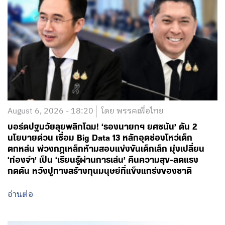
August 6, 2026 - 18:20
โดย พรรคเพื่อไทย
บอร์ดปฐมวัยลุยพลิกโฉม! ‘รองนายกฯ ยศชนัน’ ดัน 2
นโยบายด่วน เชื่อม Big Data 13 หลักอุดช่องโหว่เด็ก
ตกหล่น พ่วงกฎเหล็กห้ามสอบแข่งขันเด็กเล็ก มุ่งเปลี่ยน
‘ท่องจำ’ เป็น ‘เรียนรู้ผ่านการเล่น’ คืนความสุข-ลดแรง
กดดัน หวังปูทางสร้างทุนมนุษย์ที่แข็งแกร่งของชาติ
อ่านต่อ