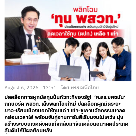
August 6, 2026 - 13:51
โดย พรรคเพื่อไทย
ปลดล็อกการผูกมัดทุนปั้นหัวกะทิของรัฐ! ‘ศ.ดร.ยศชนัน’
ถกบอร์ด พสวท. เล็งพลิกโฉมใหม่ ปลดล็อกผูกมัดระยะ
ยาว-เรียนเมืองนอกใช้ทุนแค่ 1 เท่า-ชูเอานวัตกรรมมาลด
หย่อนเวลาได้ พร้อมจับคู่งานการันตีเรียนจบไม่เคว้ง มุ่ง
สร้างระบบนิเวศดึงคนเก่งกลับมาขับเคลื่อนอนาคตประเทศ
ลุ้นดันให้มีผลย้อนหลัง