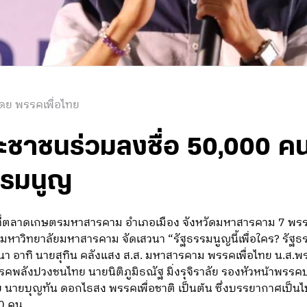
ดย พรรคเพื่อไทย
ะชาชนร่วมลงชื่อ 50,000 คน
รรมนูญ
 น. ที่ตลาดเกษตรมหาสารคาม อำเภอเมือง จังหวัดมหาสารคาม 7 พรร
หาวิทยาลัยมหาสารคาม จัดเสวนา “รัฐธรรมนูญนี้เพื่อใคร? รัฐธ
วนา อาทิ นายสุทิน คลังแสง ส.ส. มหาสารคาม พรรคเพื่อไทย น.ส
รรคพลังปวงชนไทย นายนิติภูมิธณัฐ มิ่งรุจิราลัย รองหัวหน้าพรร
ย นายบุญทัน ดอกไธสง พรรคเพื่อชาติ เป็นต้น ซึ่งบรรยากาศเป็นไป
00 คน