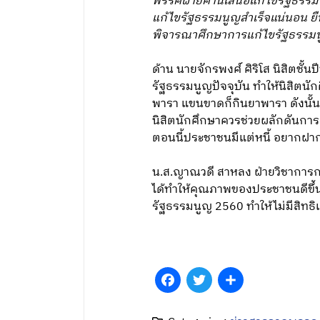
พรรคฝ่ายค้านเสนอแก้ไขรัฐธรรมน
แก้ไขรัฐธรรมนูญสำเร็จแน่นอน ยื
พิจารณาศึกษาการแก้ไขรัฐธรรมน
ด้าน นายจักรพงศ์ ศิริโส นิสิตชั
รัฐธรรมนูญปัจจุบัน ทำให้นิสิตน
พารา แขนขาดก็กินยาพารา ดังนั้น 
นิสิตนักศึกษาควรช่วยผลักดันการ
ตอนนี้ประชาชนมีแต่หนี้ อยากฝากก
น.ส.ญาณวดี สาหลง ฝ่ายวิชาการกลุ
ได้ทำให้คุณภาพของประชาชนดีขึ้น 
รัฐธรรมนูญ 2560 ทำให้ไม่มีสิทธ
Facebook
Twitter
Share