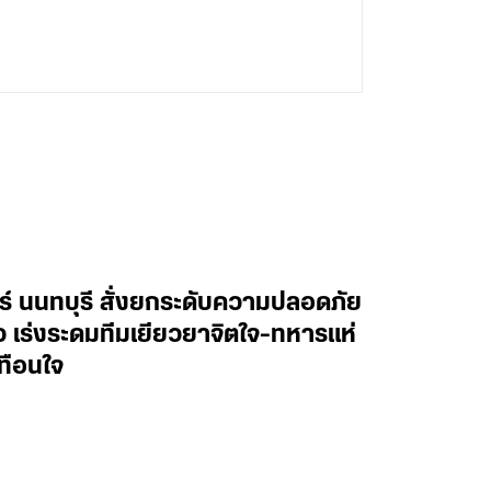
ทร์ นนทบุรี สั่งยกระดับความปลอดภัย
าว เร่งระดมทีมเยียวยาจิตใจ-ทหารแห่
ทือนใจ