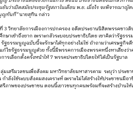
ูญ ประชาชนต้องช่วยกันแก้ไข ดังนั้น ประชาชนต้องไม่กลัวการแ
นยันว่าเปิดสมัยประชุมรัฐสภาในเดือน พ.ย. เมื่อไร จะพิจารณาญั
ูญทันที”
นายสุทิน กล่าว
้นปีที่ 3 วิทยาลัยการเมืองการปกครอง อดีตประธานนิสิตพรรคชาวด
ักศึกษาเข้าถึงยาก เพราะกลัวระบอบประชาธิปไตย เขาคิดว่ารัฐธร
รัฐธรรมนูญฉบับนี้จะรักษาได้ทุกอย่างไม่ใช่ ถ้าถามว่าเศรษฐกิจดี
แก้ไขรัฐธรรมนูญด้วย ทั้งนี้มีพรรคการเมืองพรรคหนึ่งหาเสียงว่
ารเลือกตั้งครั้งหน้าให้ 7 พรรคประชาธิปไตยให้ได้เป็นรัฐบาล
่มเสรีมวลชนเพื่อสังคม มหาวิทยาลัยมหาสารคาม ระบุว่า ประชาชนไ
กำลังใช้ระบบสังคมสงเคราะห์ เพราะไม่ได้สร้างให้ประชาชนมีอาชี
ิเสรีภาพของประชาชน ตอนนี้เยาวชนทุกคนพร้อมที่จะสร้างบ้านให้