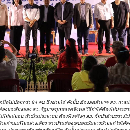
มือไม่น้อยกว่า 84 คน ถึงผ่านได้ ดังนั้น ต้องลดอำนาจ ส.ว. การป
องขอเสียงของ ส.ว. รัฐบาลทุกพรรคจึงพอ วิธีทำได้ต้องให้ประช
ไม่ให้แน่นอน ถ้าเป็นประชาชน ต้องฟังจริงๆ ส.ว. ก็หน้าด้านขวางไม
คฝ่ายค้านแก้ไขอย่างเดียว ชาวบ้านต้องเสนอฉบับชาวบ้านแก้ไขได้ลง