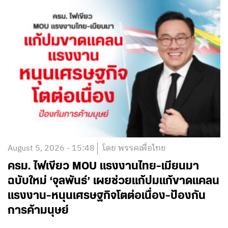
August 5, 2026 - 15:48
โดย พรรคเพื่อไทย
ครม. ไฟเขียว MOU แรงงานไทย-เมียนมา
ฉบับใหม่ ‘จุลพันธ์’ เผยช่วยแก้ปมแก้ขาดแคลน
แรงงาน-หนุนเศรษฐกิจโตต่อเนื่อง-ป้องกัน
การค้ามนุษย์