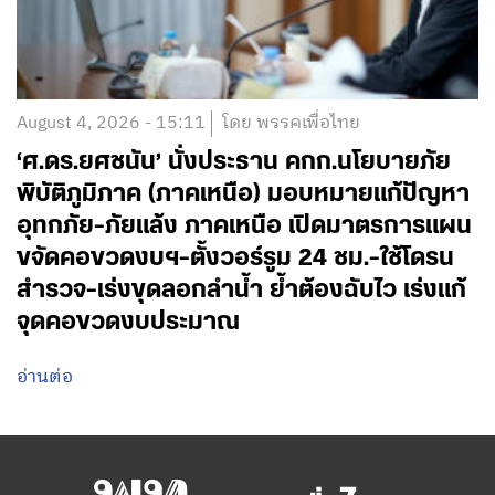
August 4, 2026 - 15:11
โดย พรรคเพื่อไทย
‘ศ.ดร.ยศชนัน’ นั่งประธาน คกก.นโยบายภัย
พิบัติภูมิภาค (ภาคเหนือ) มอบหมายแก้ปัญหา
อุทกภัย-ภัยแล้ง ภาคเหนือ เปิดมาตรการแผน
ขจัดคอขวดงบฯ-ตั้งวอร์รูม 24 ชม.-ใช้โดรน
สำรวจ-เร่งขุดลอกลำน้ำ ย้ำต้องฉับไว เร่งแก้
จุดคอขวดงบประมาณ
อ่านต่อ