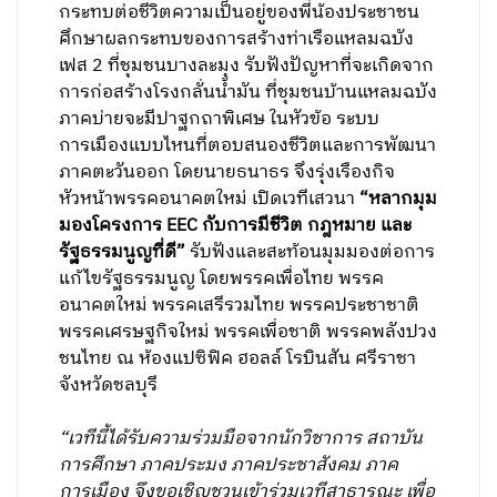
กระทบต่อชีวิตความเป็นอยู่ของพี่น้องประชาชน
ศึกษาผลกระทบของการสร้างท่าเรือแหลมฉบัง
เฟส 2 ที่ชุมชนบางละมุง รับฟังปัญหาที่จะเกิดจาก
การก่อสร้างโรงกลั่นน้ำมัน ที่ชุมชนบ้านแหลมฉบัง
ภาคบ่ายจะมีปาฐกถาพิเศษ ในหัวข้อ ระบบ
การเมืองแบบไหนที่ตอบสนองชีวิตและการพัฒนา
ภาคตะวันออก โดยนายธนาธร จึงรุ่งเรืองกิจ
หัวหน้าพรรคอนาคตใหม่ เปิดเวทีเสวนา
“หลากมุม
มองโครงการ EEC กับการมีชีวิต กฎหมาย และ
รัฐธรรมนูญที่ดี”
รับฟังและสะท้อนมุมมองต่อการ
แก้ไขรัฐธรรมนูญ โดยพรรคเพื่อไทย พรรค
อนาคตใหม่ พรรคเสรีรวมไทย พรรคประชาชาติ
พรรคเศรษฐกิจใหม่ พรรคเพื่อชาติ พรรคพลังปวง
ชนไทย ณ ห้องแปซิฟิค ฮอลล์ โรบินสัน ศรีราชา
จังหวัดชลบุรี
“เวทีนี้ได้รับความร่วมมือจากนักวิชาการ สถาบัน
การศึกษา ภาคประมง ภาคประชาสังคม ภาค
การเมือง จึงขอเชิญชวนเข้าร่วมเวทีสาธารณะ เพื่อ