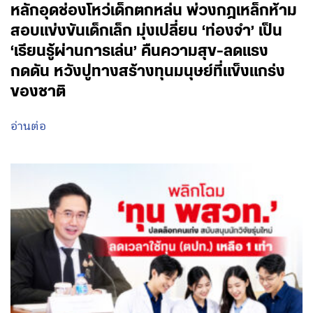
หลักอุดช่องโหว่เด็กตกหล่น พ่วงกฎเหล็กห้าม
สอบแข่งขันเด็กเล็ก มุ่งเปลี่ยน ‘ท่องจำ’ เป็น
‘เรียนรู้ผ่านการเล่น’ คืนความสุข-ลดแรง
กดดัน หวังปูทางสร้างทุนมนุษย์ที่แข็งแกร่ง
ของชาติ
อ่านต่อ