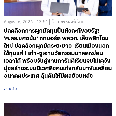
August 6, 2026 - 13:51
โดย พรรคเพื่อไทย
ปลดล็อกการผูกมัดทุนปั้นหัวกะทิของรัฐ!
‘ศ.ดร.ยศชนัน’ ถกบอร์ด พสวท. เล็งพลิกโฉม
ใหม่ ปลดล็อกผูกมัดระยะยาว-เรียนเมืองนอก
ใช้ทุนแค่ 1 เท่า-ชูเอานวัตกรรมมาลดหย่อน
เวลาได้ พร้อมจับคู่งานการันตีเรียนจบไม่เคว้ง
มุ่งสร้างระบบนิเวศดึงคนเก่งกลับมาขับเคลื่อน
อนาคตประเทศ ลุ้นดันให้มีผลย้อนหลัง
อ่านต่อ