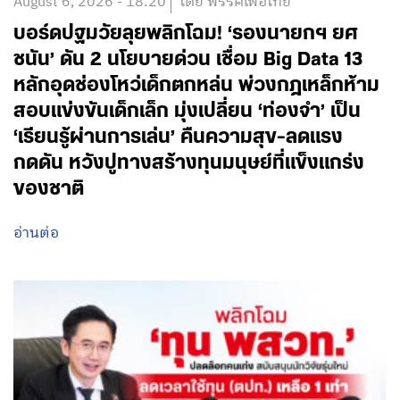
August 6, 2026 - 18:20
โดย พรรคเพื่อไทย
บอร์ดปฐมวัยลุยพลิกโฉม! ‘รองนายกฯ ยศ
ชนัน’ ดัน 2 นโยบายด่วน เชื่อม Big Data 13
หลักอุดช่องโหว่เด็กตกหล่น พ่วงกฎเหล็กห้าม
สอบแข่งขันเด็กเล็ก มุ่งเปลี่ยน ‘ท่องจำ’ เป็น
‘เรียนรู้ผ่านการเล่น’ คืนความสุข-ลดแรง
กดดัน หวังปูทางสร้างทุนมนุษย์ที่แข็งแกร่ง
ของชาติ
อ่านต่อ