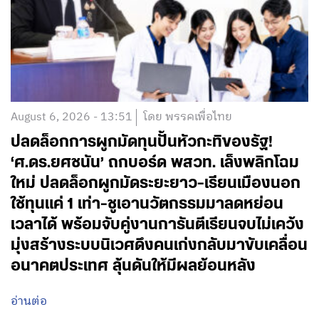
August 6, 2026 - 13:51
โดย พรรคเพื่อไทย
ปลดล็อกการผูกมัดทุนปั้นหัวกะทิของรัฐ!
‘ศ.ดร.ยศชนัน’ ถกบอร์ด พสวท. เล็งพลิกโฉม
ใหม่ ปลดล็อกผูกมัดระยะยาว-เรียนเมืองนอก
ใช้ทุนแค่ 1 เท่า-ชูเอานวัตกรรมมาลดหย่อน
เวลาได้ พร้อมจับคู่งานการันตีเรียนจบไม่เคว้ง
มุ่งสร้างระบบนิเวศดึงคนเก่งกลับมาขับเคลื่อน
อนาคตประเทศ ลุ้นดันให้มีผลย้อนหลัง
อ่านต่อ