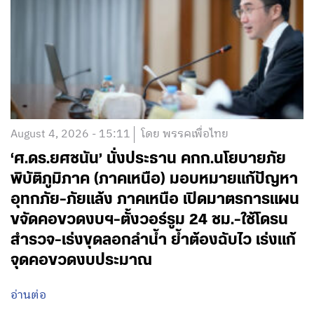
August 4, 2026 - 15:11
โดย พรรคเพื่อไทย
‘ศ.ดร.ยศชนัน’ นั่งประธาน คกก.นโยบายภัย
พิบัติภูมิภาค (ภาคเหนือ) มอบหมายแก้ปัญหา
อุทกภัย-ภัยแล้ง ภาคเหนือ เปิดมาตรการแผน
ขจัดคอขวดงบฯ-ตั้งวอร์รูม 24 ชม.-ใช้โดรน
สำรวจ-เร่งขุดลอกลำน้ำ ย้ำต้องฉับไว เร่งแก้
จุดคอขวดงบประมาณ
อ่านต่อ