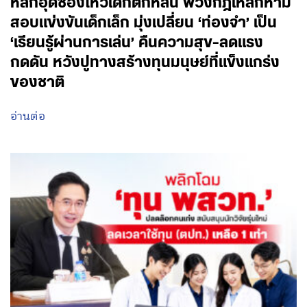
หลักอุดช่องโหว่เด็กตกหล่น พ่วงกฎเหล็กห้าม
สอบแข่งขันเด็กเล็ก มุ่งเปลี่ยน ‘ท่องจำ’ เป็น
‘เรียนรู้ผ่านการเล่น’ คืนความสุข-ลดแรง
กดดัน หวังปูทางสร้างทุนมนุษย์ที่แข็งแกร่ง
ของชาติ
อ่านต่อ