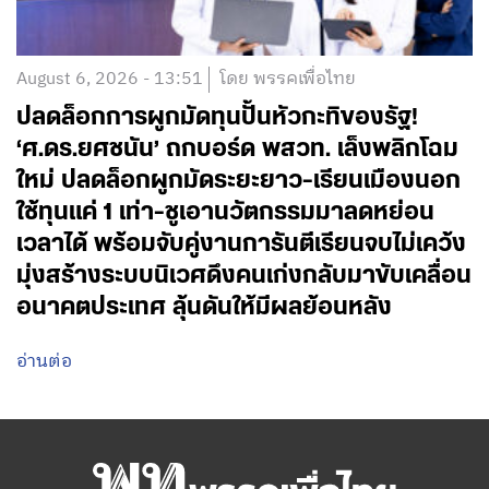
August 6, 2026 - 13:51
โดย พรรคเพื่อไทย
ปลดล็อกการผูกมัดทุนปั้นหัวกะทิของรัฐ!
‘ศ.ดร.ยศชนัน’ ถกบอร์ด พสวท. เล็งพลิกโฉม
ใหม่ ปลดล็อกผูกมัดระยะยาว-เรียนเมืองนอก
ใช้ทุนแค่ 1 เท่า-ชูเอานวัตกรรมมาลดหย่อน
เวลาได้ พร้อมจับคู่งานการันตีเรียนจบไม่เคว้ง
มุ่งสร้างระบบนิเวศดึงคนเก่งกลับมาขับเคลื่อน
อนาคตประเทศ ลุ้นดันให้มีผลย้อนหลัง
อ่านต่อ