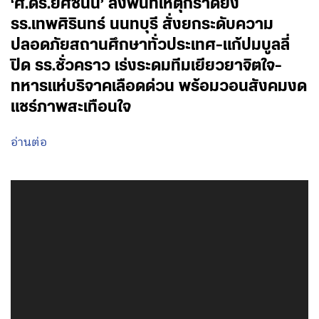
‘ศ.ดร.ยศชนัน’ ลงพื้นที่เหตุกราดยิง
รร.เทพศิรินทร์ นนทบุรี สั่งยกระดับความ
ปลอดภัยสถานศึกษาทั่วประเทศ-แก้ปมบูลลี่
ปิด รร.ชั่วคราว เร่งระดมทีมเยียวยาจิตใจ-
ทหารแห่บริจาคเลือดด่วน พร้อมวอนสังคมงด
แชร์ภาพสะเทือนใจ
อ่านต่อ