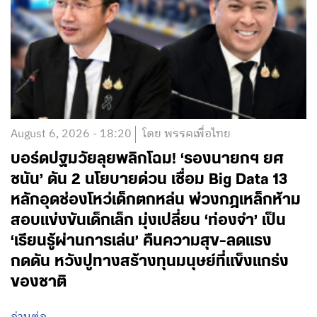
August 6, 2026 - 18:20
โดย พรรคเพื่อไทย
บอร์ดปฐมวัยลุยพลิกโฉม! ‘รองนายกฯ ยศ
ชนัน’ ดัน 2 นโยบายด่วน เชื่อม Big Data 13
หลักอุดช่องโหว่เด็กตกหล่น พ่วงกฎเหล็กห้าม
สอบแข่งขันเด็กเล็ก มุ่งเปลี่ยน ‘ท่องจำ’ เป็น
‘เรียนรู้ผ่านการเล่น’ คืนความสุข-ลดแรง
กดดัน หวังปูทางสร้างทุนมนุษย์ที่แข็งแกร่ง
ของชาติ