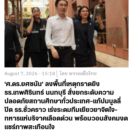
August 7, 2026 - 15:18
โดย พรรคเพื่อไทย
‘ศ.ดร.ยศชนัน’ ลงพื้นที่เหตุกราดยิง
รร.เทพศิรินทร์ นนทบุรี สั่งยกระดับความ
ปลอดภัยสถานศึกษาทั่วประเทศ-แก้ปมบูลลี่
ปิด รร.ชั่วคราว เร่งระดมทีมเยียวยาจิตใจ-
ทหารแห่บริจาคเลือดด่วน พร้อมวอนสังคมงด
แชร์ภาพสะเทือนใจ