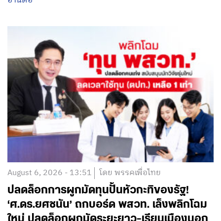
อ่านต่อ
August 6, 2026 - 13:51
โดย พรรคเพื่อไทย
ปลดล็อกการผูกมัดทุนปั้นหัวกะทิของรัฐ!
‘ศ.ดร.ยศชนัน’ ถกบอร์ด พสวท. เล็งพลิกโฉม
ใหม่ ปลดล็อกผูกมัดระยะยาว-เรียนเมืองนอก