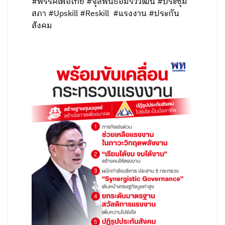
#พรรคเพื่อไทย #จุลพันธ์อมรวิวัฒน์ #ประชุม
สภา #Upskill #Reskill #แรงงาน #ประกัน
สังคม