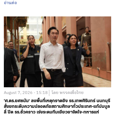
อ่านต่อ
August 7, 2026 - 15:18
โดย พรรคเพื่อไทย
‘ศ.ดร.ยศชนัน’ ลงพื้นที่เหตุกราดยิง รร.เทพศิรินทร์ นนทบุรี
สั่งยกระดับความปลอดภัยสถานศึกษาทั่วประเทศ-แก้ปมบูล
ลี่ ปิด รร.ชั่วคราว เร่งระดมทีมเยียวยาจิตใจ-ทหารแห่