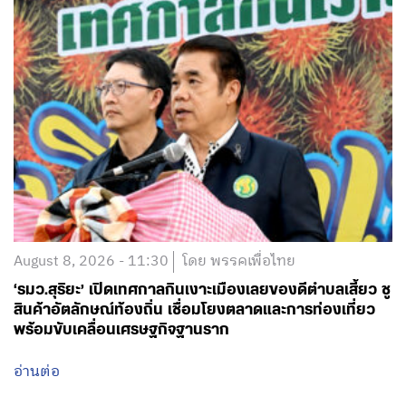
August 8, 2026 - 11:30
โดย พรรคเพื่อไทย
‘รมว.สุริยะ’ เปิดเทศกาลกินเงาะเมืองเลยของดีตำบลเสี้ยว ชู
สินค้าอัตลักษณ์ท้องถิ่น เชื่อมโยงตลาดและการท่องเที่ยว
พร้อมขับเคลื่อนเศรษฐกิจฐานราก
อ่านต่อ