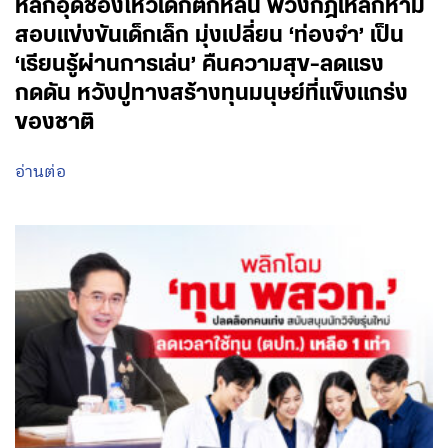
หลักอุดช่องโหว่เด็กตกหล่น พ่วงกฎเหล็กห้าม
สอบแข่งขันเด็กเล็ก มุ่งเปลี่ยน ‘ท่องจำ’ เป็น
‘เรียนรู้ผ่านการเล่น’ คืนความสุข-ลดแรง
กดดัน หวังปูทางสร้างทุนมนุษย์ที่แข็งแกร่ง
ของชาติ
อ่านต่อ