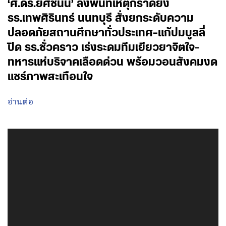
‘ศ.ดร.ยศชนัน’ ลงพื้นที่เหตุกราดยิง
รร.เทพศิรินทร์ นนทบุรี สั่งยกระดับความ
ปลอดภัยสถานศึกษาทั่วประเทศ-แก้ปมบูลลี่
ปิด รร.ชั่วคราว เร่งระดมทีมเยียวยาจิตใจ-
ทหารแห่บริจาคเลือดด่วน พร้อมวอนสังคมงด
แชร์ภาพสะเทือนใจ
อ่านต่อ