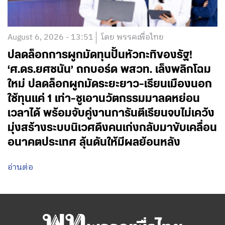
August 6, 2026 - 13:51
โดย พรรคเพื่อไทย
ปลดล็อกการผูกมัดทุนปั้นหัวกะทิของรัฐ!
‘ศ.ดร.ยศชนัน’ ถกบอร์ด พสวท. เล็งพลิกโฉม
ใหม่ ปลดล็อกผูกมัดระยะยาว-เรียนเมืองนอก
ใช้ทุนแค่ 1 เท่า-ชูเอานวัตกรรมมาลดหย่อน
เวลาได้ พร้อมจับคู่งานการันตีเรียนจบไม่เคว้ง
มุ่งสร้างระบบนิเวศดึงคนเก่งกลับมาขับเคลื่อน
อนาคตประเทศ ลุ้นดันให้มีผลย้อนหลัง
อ่านต่อ