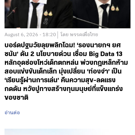
August 6, 2026 - 18:20
โดย พรรคเพื่อไทย
บอร์ดปฐมวัยลุยพลิกโฉม! ‘รองนายกฯ ยศ
ชนัน’ ดัน 2 นโยบายด่วน เชื่อม Big Data 13
หลักอุดช่องโหว่เด็กตกหล่น พ่วงกฎเหล็กห้าม
สอบแข่งขันเด็กเล็ก มุ่งเปลี่ยน ‘ท่องจำ’ เป็น
‘เรียนรู้ผ่านการเล่น’ คืนความสุข-ลดแรง
กดดัน หวังปูทางสร้างทุนมนุษย์ที่แข็งแกร่ง
ของชาติ
อ่านต่อ