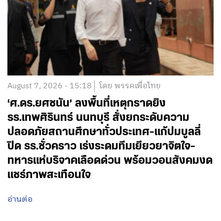
August 7, 2026 - 15:18
โดย พรรคเพื่อไทย
‘ศ.ดร.ยศชนัน’ ลงพื้นที่เหตุกราดยิง
รร.เทพศิรินทร์ นนทบุรี สั่งยกระดับความ
ปลอดภัยสถานศึกษาทั่วประเทศ-แก้ปมบูลลี่
ปิด รร.ชั่วคราว เร่งระดมทีมเยียวยาจิตใจ-
ทหารแห่บริจาคเลือดด่วน พร้อมวอนสังคมงด
แชร์ภาพสะเทือนใจ
อ่านต่อ