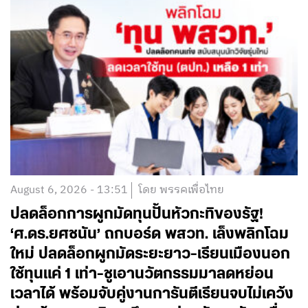
August 6, 2026 - 13:51
โดย พรรคเพื่อไทย
ปลดล็อกการผูกมัดทุนปั้นหัวกะทิของรัฐ!
‘ศ.ดร.ยศชนัน’ ถกบอร์ด พสวท. เล็งพลิกโฉม
ใหม่ ปลดล็อกผูกมัดระยะยาว-เรียนเมืองนอก
ใช้ทุนแค่ 1 เท่า-ชูเอานวัตกรรมมาลดหย่อน
เวลาได้ พร้อมจับคู่งานการันตีเรียนจบไม่เคว้ง