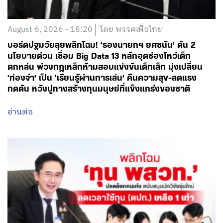
August 6, 2026 - 18:20
โดย พรรคเพื่อไทย
บอร์ดปฐมวัยลุยพลิกโฉม! ‘รองนายกฯ ยศชนัน’ ดัน 2
นโยบายด่วน เชื่อม Big Data 13 หลักอุดช่องโหว่เด็ก
ตกหล่น พ่วงกฎเหล็กห้ามสอบแข่งขันเด็กเล็ก มุ่งเปลี่ยน
‘ท่องจำ’ เป็น ‘เรียนรู้ผ่านการเล่น’ คืนความสุข-ลดแรง
กดดัน หวังปูทางสร้างทุนมนุษย์ที่แข็งแกร่งของชาติ
อ่านต่อ