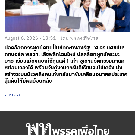
August 6, 2026 - 13:51
โดย พรรคเพื่อไทย
ปลดล็อกการผูกมัดทุนปั้นหัวกะทิของรัฐ! ‘ศ.ดร.ยศชนัน’
ถกบอร์ด พสวท. เล็งพลิกโฉมใหม่ ปลดล็อกผูกมัดระยะ
ยาว-เรียนเมืองนอกใช้ทุนแค่ 1 เท่า-ชูเอานวัตกรรมมาลด
หย่อนเวลาได้ พร้อมจับคู่งานการันตีเรียนจบไม่เคว้ง มุ่ง
สร้างระบบนิเวศดึงคนเก่งกลับมาขับเคลื่อนอนาคตประเทศ
ลุ้นดันให้มีผลย้อนหลัง
อ่านต่อ