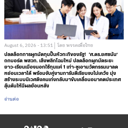
August 6, 2026 - 13:51
โดย พรรคเพื่อไทย
ปลดล็อกการผูกมัดทุนปั้นหัวกะทิของรัฐ! ‘ศ.ดร.ยศชนัน’
ถกบอร์ด พสวท. เล็งพลิกโฉมใหม่ ปลดล็อกผูกมัดระยะ
ยาว-เรียนเมืองนอกใช้ทุนแค่ 1 เท่า-ชูเอานวัตกรรมมาลด
หย่อนเวลาได้ พร้อมจับคู่งานการันตีเรียนจบไม่เคว้ง มุ่ง
สร้างระบบนิเวศดึงคนเก่งกลับมาขับเคลื่อนอนาคตประเทศ
ลุ้นดันให้มีผลย้อนหลัง
อ่านต่อ