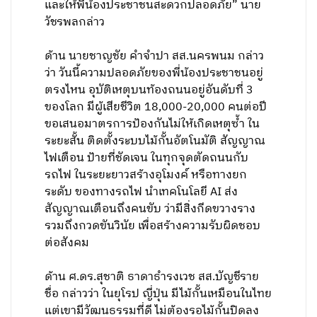
และให้พี่น้องประชาชนสะดวกปลอดภัย” นาย
วัชรพลกล่าว
ด้าน นายชาญชัย คำจำปา สส.นครพนม กล่าว
ว่า วันนี้ความปลอดภัยของพี่น้องประชาชนอยู่
ตรงไหน อุบัติเหตุบนท้องถนนอยู่อันดับที่ 3
ของโลก มีผู้เสียชีวิต 18,000-20,000 คนต่อปี
ขอเสนอมาตรการป้องกันไม่ให้เกิดเหตุซ้ำ ใน
ระยะสั้น ติดตั้งระบบไม้กั้นอัตโนมัติ สัญญาณ
ไฟเตือน ป้ายที่ชัดเจน ในทุกจุดตัดถนนกับ
รถไฟ ในระยะยาวสร้างอุโมงค์ หรือทางยก
ระดับ ของทางรถไฟ นำเทคโนโลยี AI ส่ง
สัญญาณเตือนถึงคนขับ ว่ามีสิ่งกีดขวางราง
รวมถึงกวดขันวินัย เพื่อสร้างความรับผิดชอบ
ต่อสังคม
ด้าน ศ.ดร.สุชาติ ธาดาธำรงเวช สส.บัญชีราย
ชื่อ กล่าวว่า ในยุโรป ญี่ปุ่น มีไม้กั้นเหมือนในไทย
แต่เขามีวัฒนธรรมที่ดี ไม่ต้องรอไม้กั้นปิดลง