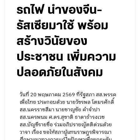
รถไฟ นำของจีน-
รัสเซียมาใช้ พร้อม
สร้างวินัยของ
ประชาชน เพิ่มความ
ปลอดภัยในสังคม
วันที่ 20 พฤษภาคม 2569 ที่รัฐสภา สส.พรรค
เพื่อไทย ประกอบด้วย นายวัชรพล โตมรศักดิ์
สส.นครราชสีมา นายชาญชัย คำจำปา
สส.นครพนม ศ.ดร.สุชาติ ธาดาธำรงเวช
สส.บัญชีรายชื่อ ร่วมอภิปรายญัตติด่วนด้วย
วาจา เรื่อง ขอให้สภาผู้แทนราษฎรพิจารณา
ศึกษาแนวทางการแก้ไขปัญหาเพื่อยกระดับ