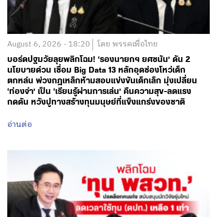
August 6, 2026 - 18:20
โดย พรรคเพื่อไทย
บอร์ดปฐมวัยลุยพลิกโฉม! ‘รองนายกฯ ยศชนัน’ ดัน 2
นโยบายด่วน เชื่อม Big Data 13 หลักอุดช่องโหว่เด็ก
ตกหล่น พ่วงกฎเหล็กห้ามสอบแข่งขันเด็กเล็ก มุ่งเปลี่ยน
‘ท่องจำ’ เป็น ‘เรียนรู้ผ่านการเล่น’ คืนความสุข-ลดแรง
กดดัน หวังปูทางสร้างทุนมนุษย์ที่แข็งแกร่งของชาติ
อ่านต่อ