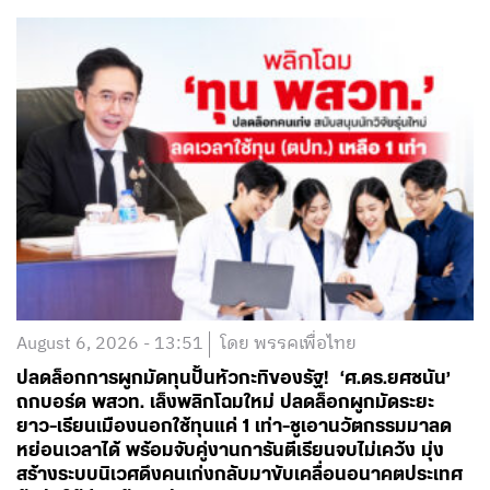
August 6, 2026 - 13:51
โดย พรรคเพื่อไทย
ปลดล็อกการผูกมัดทุนปั้นหัวกะทิของรัฐ! ‘ศ.ดร.ยศชนัน’
ถกบอร์ด พสวท. เล็งพลิกโฉมใหม่ ปลดล็อกผูกมัดระยะ
ยาว-เรียนเมืองนอกใช้ทุนแค่ 1 เท่า-ชูเอานวัตกรรมมาลด
หย่อนเวลาได้ พร้อมจับคู่งานการันตีเรียนจบไม่เคว้ง มุ่ง
สร้างระบบนิเวศดึงคนเก่งกลับมาขับเคลื่อนอนาคตประเทศ