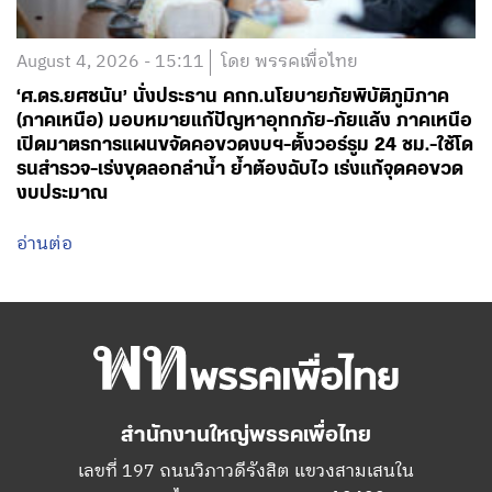
August 4, 2026 - 15:11
โดย พรรคเพื่อไทย
‘ศ.ดร.ยศชนัน’ นั่งประธาน คกก.นโยบายภัยพิบัติภูมิภาค
(ภาคเหนือ) มอบหมายแก้ปัญหาอุทกภัย-ภัยแล้ง ภาคเหนือ
เปิดมาตรการแผนขจัดคอขวดงบฯ-ตั้งวอร์รูม 24 ชม.-ใช้โด
รนสำรวจ-เร่งขุดลอกลำน้ำ ย้ำต้องฉับไว เร่งแก้จุดคอขวด
งบประมาณ
อ่านต่อ
สำนักงานใหญ่พรรคเพื่อไทย
เลขที่ 197 ถนนวิภาวดีรังสิต แขวงสามเสนใน