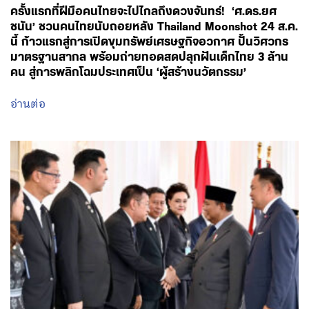
ครั้งแรกที่ฝีมือคนไทยจะไปไกลถึงดวงจันทร์! ‘ศ.ดร.ยศ
ชนัน’ ชวนคนไทยนับถอยหลัง Thailand Moonshot 24 ส.ค.
นี้ ก้าวแรกสู่การเปิดขุมทรัพย์เศรษฐกิจอวกาศ ปั้นวิศวกร
มาตรฐานสากล พร้อมถ่ายทอดสดปลุกฝันเด็กไทย 3 ล้าน
คน สู่การพลิกโฉมประเทศเป็น ‘ผู้สร้างนวัตกรรม’
อ่านต่อ