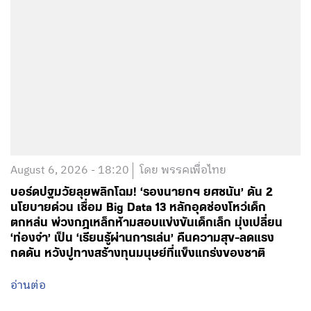
August 6, 2026 - 18:20
โดย พรรคเพื่อไทย
บอร์ดปฐมวัยลุยพลิกโฉม! ‘รองนายกฯ ยศชนัน’ ดัน 2
นโยบายด่วน เชื่อม Big Data 13 หลักอุดช่องโหว่เด็ก
ตกหล่น พ่วงกฎเหล็กห้ามสอบแข่งขันเด็กเล็ก มุ่งเปลี่ยน
‘ท่องจำ’ เป็น ‘เรียนรู้ผ่านการเล่น’ คืนความสุข-ลดแรง
กดดัน หวังปูทางสร้างทุนมนุษย์ที่แข็งแกร่งของชาติ
อ่านต่อ