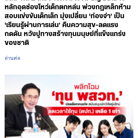
หลักอุดช่องโหว่เด็กตกหล่น พ่วงกฎเหล็กห้าม
สอบแข่งขันเด็กเล็ก มุ่งเปลี่ยน ‘ท่องจำ’ เป็น
‘เรียนรู้ผ่านการเล่น’ คืนความสุข-ลดแรง
กดดัน หวังปูทางสร้างทุนมนุษย์ที่แข็งแกร่ง
ของชาติ
อ่านต่อ