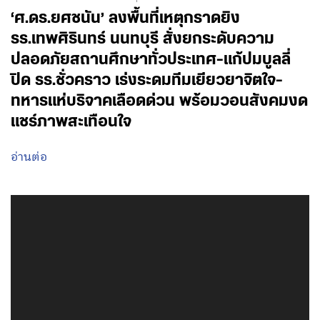
‘ศ.ดร.ยศชนัน’ ลงพื้นที่เหตุกราดยิง
รร.เทพศิรินทร์ นนทบุรี สั่งยกระดับความ
ปลอดภัยสถานศึกษาทั่วประเทศ-แก้ปมบูลลี่
ปิด รร.ชั่วคราว เร่งระดมทีมเยียวยาจิตใจ-
ทหารแห่บริจาคเลือดด่วน พร้อมวอนสังคมงด
แชร์ภาพสะเทือนใจ
อ่านต่อ