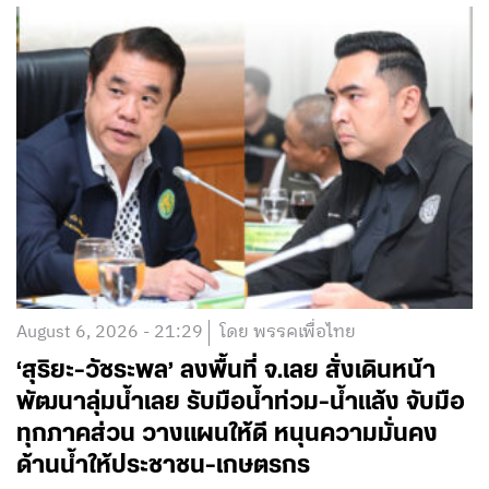
August 6, 2026 - 21:29
โดย พรรคเพื่อไทย
‘สุริยะ-วัชระพล’ ลงพื้นที่ จ.เลย สั่งเดินหน้า
พัฒนาลุ่มน้ำเลย รับมือน้ำท่วม-น้ำแล้ง จับมือ
ทุกภาคส่วน วางแผนให้ดี หนุนความมั่นคง
ด้านน้ำให้ประชาชน-เกษตรกร