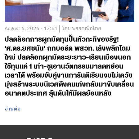
August 6, 2026 - 13:51
โดย พรรคเพื่อไทย
ปลดล็อกการผูกมัดทุนปั้นหัวกะทิของรัฐ!
‘ศ.ดร.ยศชนัน’ ถกบอร์ด พสวท. เล็งพลิกโฉม
ใหม่ ปลดล็อกผูกมัดระยะยาว-เรียนเมืองนอก
ใช้ทุนแค่ 1 เท่า-ชูเอานวัตกรรมมาลดหย่อน
เวลาได้ พร้อมจับคู่งานการันตีเรียนจบไม่เคว้ง
มุ่งสร้างระบบนิเวศดึงคนเก่งกลับมาขับเคลื่อน
อนาคตประเทศ ลุ้นดันให้มีผลย้อนหลัง
อ่านต่อ