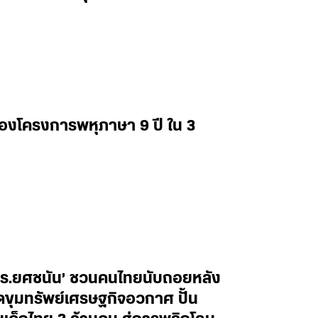
่องโครงการพหุภาษา 9 ปี ใน 3
ศ.ดร.ยศชนัน’ ชวนคนไทยนับถอยหลัง
ิดขุมทรัพย์เศรษฐกิจอวกาศ ปั้น