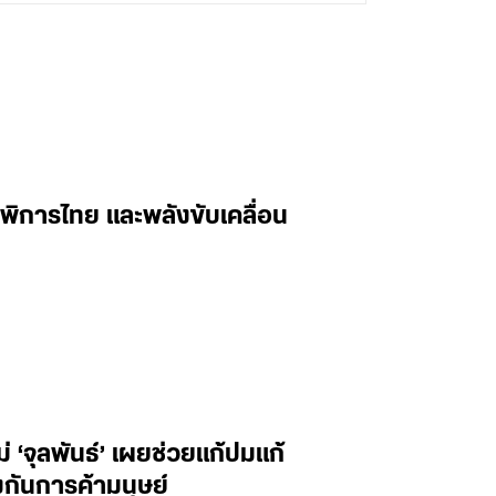
พิการไทย และพลังขับเคลื่อน
‘จุลพันธ์’ เผยช่วยแก้ปมแก้
กันการค้ามนุษย์