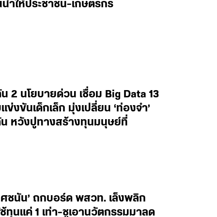
านน้ำให้ประชาชน-เกษตรกร
น 2 นโยบายด่วน เชื่อม Big Data 13
งขันเด็กเล็ก มุ่งเปลี่ยน ‘ท่องจำ’
น หวังปูทางสร้างทุนมนุษย์ที่
ยศชนัน’ ถกบอร์ด พสวท. เล็งพลิก
้ทุนแค่ 1 เท่า-ชูเอานวัตกรรมมาลด