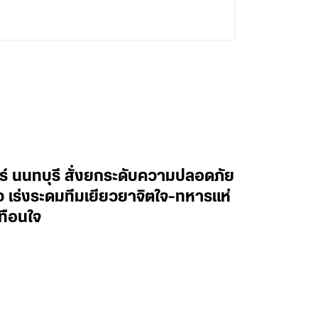
ทร์ นนทบุรี สั่งยกระดับความปลอดภัย
าว เร่งระดมทีมเยียวยาจิตใจ-ทหารแห่
ทือนใจ