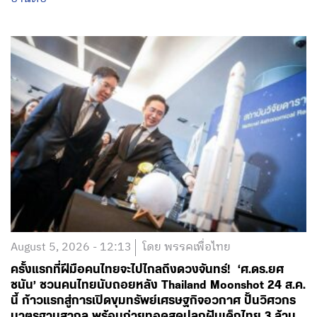
August 5, 2026 - 12:13
โดย พรรคเพื่อไทย
ครั้งแรกที่ฝีมือคนไทยจะไปไกลถึงดวงจันทร์! ‘ศ.ดร.ยศ
ชนัน’ ชวนคนไทยนับถอยหลัง Thailand Moonshot 24 ส.ค.
นี้ ก้าวแรกสู่การเปิดขุมทรัพย์เศรษฐกิจอวกาศ ปั้นวิศวกร
มาตรฐานสากล พร้อมถ่ายทอดสดปลุกฝันเด็กไทย 3 ล้าน