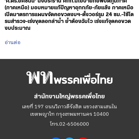
‘ศ.ดร.ยศชนัน’ นั่งประธาน คกก.นโยบายภัยพิบัติภูมิภาค
(ภาคเหนือ) มอบหมายแก้ปัญหาอุทกภัย-ภัยแล้ง ภาคเหนือ
เปิดมาตรการแผนขจัดคอขวดงบฯ-ตั้งวอร์รูม 24 ชม.-ใช้โด
รนสำรวจ-เร่งขุดลอกลำน้ำ ย้ำต้องฉับไว เร่งแก้จุดคอขวด
งบประมาณ
อ่านต่อ
สำนักงานใหญ่พรรคเพื่อไทย
เลขที่ 197 ถนนวิภาวดีรังสิต แขวงสามเสนใน
เขตพญาไท กรุงเทพมหานคร 10400
โทร.02-6506000