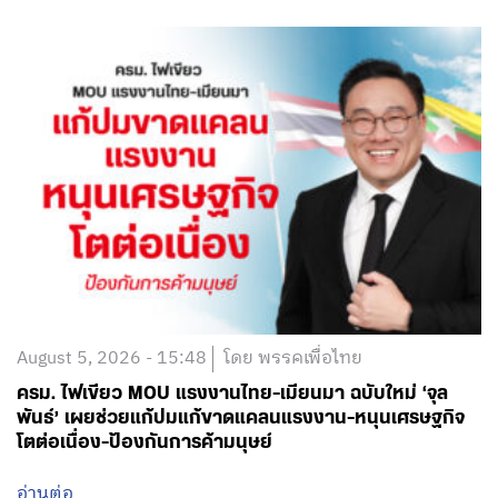
August 5, 2026 - 15:48
โดย พรรคเพื่อไทย
ครม. ไฟเขียว MOU แรงงานไทย-เมียนมา ฉบับใหม่ ‘จุล
พันธ์’ เผยช่วยแก้ปมแก้ขาดแคลนแรงงาน-หนุนเศรษฐกิจ
โตต่อเนื่อง-ป้องกันการค้ามนุษย์
อ่านต่อ