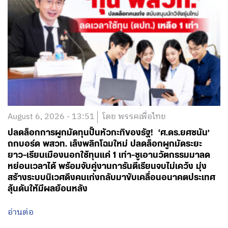
August 6, 2026 - 13:51
โดย พรรคเพื่อไทย
ปลดล็อกการผูกมัดทุนปั้นหัวกะทิของรัฐ! ‘ศ.ดร.ยศชนัน’
ถกบอร์ด พสวท. เล็งพลิกโฉมใหม่ ปลดล็อกผูกมัดระยะ
ยาว-เรียนเมืองนอกใช้ทุนแค่ 1 เท่า-ชูเอานวัตกรรมมาลด
หย่อนเวลาได้ พร้อมจับคู่งานการันตีเรียนจบไม่เคว้ง มุ่ง
สร้างระบบนิเวศดึงคนเก่งกลับมาขับเคลื่อนอนาคตประเทศ
ลุ้นดันให้มีผลย้อนหลัง
อ่านต่อ