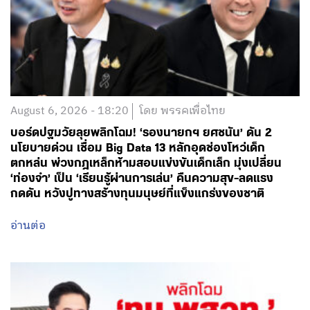
August 6, 2026 - 18:20
โดย พรรคเพื่อไทย
บอร์ดปฐมวัยลุยพลิกโฉม! ‘รองนายกฯ ยศชนัน’ ดัน 2
นโยบายด่วน เชื่อม Big Data 13 หลักอุดช่องโหว่เด็ก
ตกหล่น พ่วงกฎเหล็กห้ามสอบแข่งขันเด็กเล็ก มุ่งเปลี่ยน
‘ท่องจำ’ เป็น ‘เรียนรู้ผ่านการเล่น’ คืนความสุข-ลดแรง
กดดัน หวังปูทางสร้างทุนมนุษย์ที่แข็งแกร่งของชาติ
อ่านต่อ