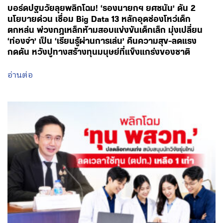
บอร์ดปฐมวัยลุยพลิกโฉม! ‘รองนายกฯ ยศชนัน’ ดัน 2
นโยบายด่วน เชื่อม Big Data 13 หลักอุดช่องโหว่เด็ก
ตกหล่น พ่วงกฎเหล็กห้ามสอบแข่งขันเด็กเล็ก มุ่งเปลี่ยน
‘ท่องจำ’ เป็น ‘เรียนรู้ผ่านการเล่น’ คืนความสุข-ลดแรง
กดดัน หวังปูทางสร้างทุนมนุษย์ที่แข็งแกร่งของชาติ
อ่านต่อ