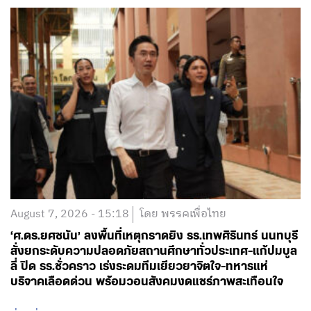
August 7, 2026 - 15:18
โดย พรรคเพื่อไทย
‘ศ.ดร.ยศชนัน’ ลงพื้นที่เหตุกราดยิง รร.เทพศิรินทร์ นนทบุรี
สั่งยกระดับความปลอดภัยสถานศึกษาทั่วประเทศ-แก้ปมบูล
ลี่ ปิด รร.ชั่วคราว เร่งระดมทีมเยียวยาจิตใจ-ทหารแห่
บริจาคเลือดด่วน พร้อมวอนสังคมงดแชร์ภาพสะเทือนใจ