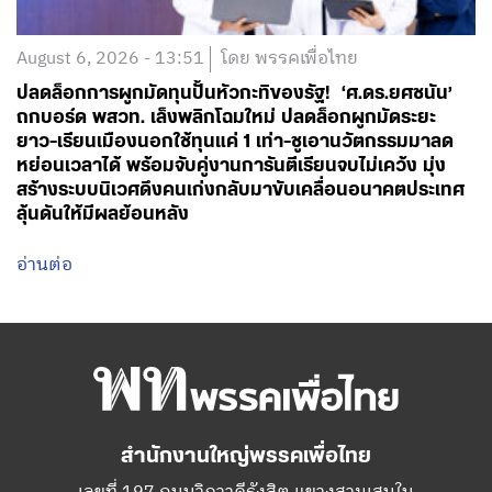
August 6, 2026 - 13:51
โดย พรรคเพื่อไทย
ปลดล็อกการผูกมัดทุนปั้นหัวกะทิของรัฐ! ‘ศ.ดร.ยศชนัน’
ถกบอร์ด พสวท. เล็งพลิกโฉมใหม่ ปลดล็อกผูกมัดระยะ
ยาว-เรียนเมืองนอกใช้ทุนแค่ 1 เท่า-ชูเอานวัตกรรมมาลด
หย่อนเวลาได้ พร้อมจับคู่งานการันตีเรียนจบไม่เคว้ง มุ่ง
สร้างระบบนิเวศดึงคนเก่งกลับมาขับเคลื่อนอนาคตประเทศ
ลุ้นดันให้มีผลย้อนหลัง
อ่านต่อ
สำนักงานใหญ่พรรคเพื่อไทย