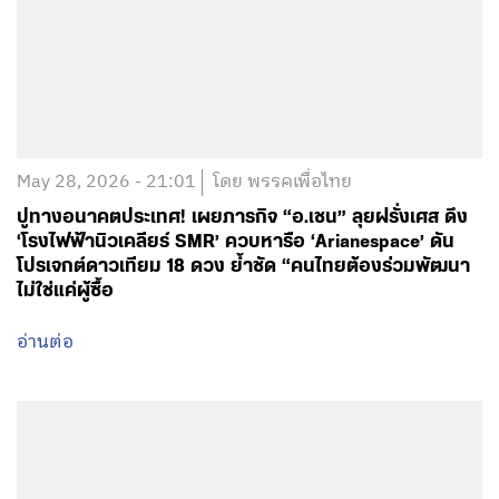
May 28, 2026 - 21:01
โดย พรรคเพื่อไทย
ปูทางอนาคตประเทศ! เผยภารกิจ “อ.เชน” ลุยฝรั่งเศส ดึง
‘โรงไฟฟ้านิวเคลียร์ SMR’ ควบหารือ ‘Arianespace’ ดัน
โปรเจกต์ดาวเทียม 18 ดวง ย้ำชัด “คนไทยต้องร่วมพัฒนา
ไม่ใช่แค่ผู้ซื้อ
อ่านต่อ