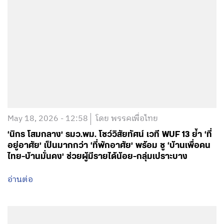
May 18, 2026 - 12:58
โดย พรรคเพื่อไทย
‘นิกร โสมกลาง’ รมว.พม. โชว์วิสัยทัศน์ เวที WUF 13 ย้ำ ‘ที่
อยู่อาศัย’ เป็นมากกว่า ‘ที่พักอาศัย’ พร้อม ชู ‘บ้านเพื่อคน
ไทย-บ้านมั่นคง’ ช่วยผู้มีรายได้น้อย-กลุ่มเปราะบาง
อ่านต่อ