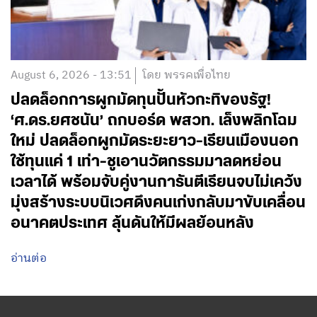
August 6, 2026 - 13:51
โดย พรรคเพื่อไทย
ปลดล็อกการผูกมัดทุนปั้นหัวกะทิของรัฐ!
‘ศ.ดร.ยศชนัน’ ถกบอร์ด พสวท. เล็งพลิกโฉม
ใหม่ ปลดล็อกผูกมัดระยะยาว-เรียนเมืองนอก
ใช้ทุนแค่ 1 เท่า-ชูเอานวัตกรรมมาลดหย่อน
เวลาได้ พร้อมจับคู่งานการันตีเรียนจบไม่เคว้ง
มุ่งสร้างระบบนิเวศดึงคนเก่งกลับมาขับเคลื่อน
อนาคตประเทศ ลุ้นดันให้มีผลย้อนหลัง
อ่านต่อ