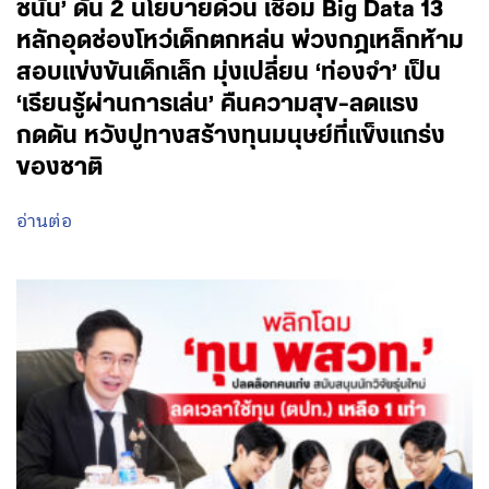
ชนัน’ ดัน 2 นโยบายด่วน เชื่อม Big Data 13
หลักอุดช่องโหว่เด็กตกหล่น พ่วงกฎเหล็กห้าม
สอบแข่งขันเด็กเล็ก มุ่งเปลี่ยน ‘ท่องจำ’ เป็น
‘เรียนรู้ผ่านการเล่น’ คืนความสุข-ลดแรง
กดดัน หวังปูทางสร้างทุนมนุษย์ที่แข็งแกร่ง
ของชาติ
อ่านต่อ