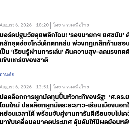
August 6, 2026 - 18:20
โดย พรรคเพื่อไทย
บอร์ดปฐมวัยลุยพลิกโฉม! ‘รองนายกฯ ยศชนัน’ ดั
หลักอุดช่องโหว่เด็กตกหล่น พ่วงกฎเหล็กห้ามสอบแข่
เป็น ‘เรียนรู้ผ่านการเล่น’ คืนความสุข-ลดแรงกดดั
แข็งแกร่งของชาติ
อ่านต่อ
August 6, 2026 - 13:51
โดย พรรคเพื่อไทย
ปลดล็อกการผูกมัดทุนปั้นหัวกะทิของรัฐ! ‘ศ.ดร.
โฉมใหม่ ปลดล็อกผูกมัดระยะยาว-เรียนเมืองนอกใช
หย่อนเวลาได้ พร้อมจับคู่งานการันตีเรียนจบไม่เค
มาขับเคลื่อนอนาคตประเทศ ลุ้นดันให้มีผลย้อนหลั