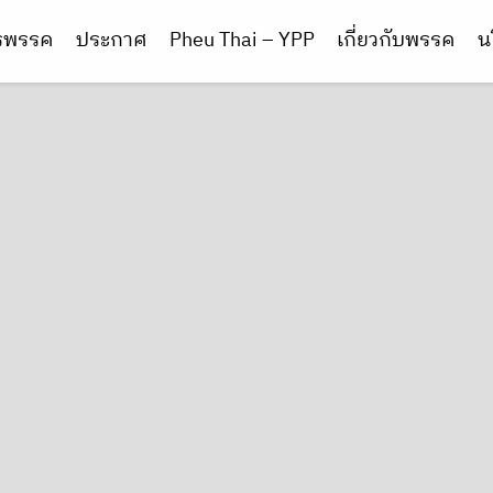
ารพรรค
ประกาศ
Pheu Thai – YPP
เกี่ยวกับพรรค
น