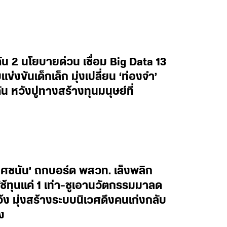
น 2 นโยบายด่วน เชื่อม Big Data 13
งขันเด็กเล็ก มุ่งเปลี่ยน ‘ท่องจำ’
น หวังปูทางสร้างทุนมนุษย์ที่
ยศชนัน’ ถกบอร์ด พสวท. เล็งพลิก
้ทุนแค่ 1 เท่า-ชูเอานวัตกรรมมาลด
ว้ง มุ่งสร้างระบบนิเวศดึงคนเก่งกลับ
ง