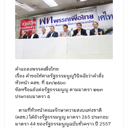
คำแถลงพรรคเพื่อไทย
เรื่อง คำขอให้ศาลรัฐธรรมนูญวินิจฉัยว่าคำสั่ง
หัวหน้า คสช. ที่ ๕๓/๒๕๖๐
ขัดหรือแย้งต่อรัฐธรรมนูญ ตามมาตรา ๒๑๓
ประกอบมาตรา ๕
ตามที่หัวหน้าคณะรักษาความสงบแห่งชาติ
(คสช.) ได้อ้างรัฐธรรมนูญ มาตรา 265 ประกอบ
มาตรา 44 ของรัฐธรรมนูญฉบับชั่วคราว ปี 2557