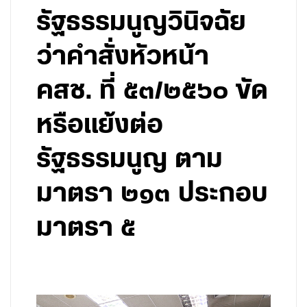
รัฐธรรมนูญวินิจฉัย
ว่าคำสั่งหัวหน้า
คสช. ที่ ๕๓/๒๕๖๐ ขัด
หรือแย้งต่อ
รัฐธรรมนูญ ตาม
มาตรา ๒๑๓ ประกอบ
มาตรา ๕