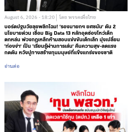
August 6, 2026 - 18:20
โดย พรรคเพื่อไทย
บอร์ดปฐมวัยลุยพลิกโฉม! ‘รองนายกฯ ยศชนัน’ ดัน 2
นโยบายด่วน เชื่อม Big Data 13 หลักอุดช่องโหว่เด็ก
ตกหล่น พ่วงกฎเหล็กห้ามสอบแข่งขันเด็กเล็ก มุ่งเปลี่ยน
‘ท่องจำ’ เป็น ‘เรียนรู้ผ่านการเล่น’ คืนความสุข-ลดแรง
กดดัน หวังปูทางสร้างทุนมนุษย์ที่แข็งแกร่งของชาติ
อ่านต่อ