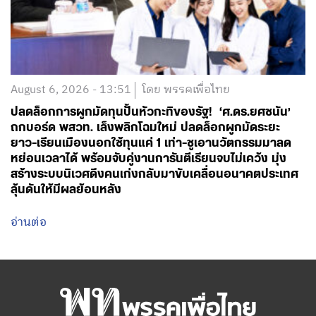
August 6, 2026 - 13:51
โดย พรรคเพื่อไทย
ปลดล็อกการผูกมัดทุนปั้นหัวกะทิของรัฐ! ‘ศ.ดร.ยศชนัน’
ถกบอร์ด พสวท. เล็งพลิกโฉมใหม่ ปลดล็อกผูกมัดระยะ
ยาว-เรียนเมืองนอกใช้ทุนแค่ 1 เท่า-ชูเอานวัตกรรมมาลด
หย่อนเวลาได้ พร้อมจับคู่งานการันตีเรียนจบไม่เคว้ง มุ่ง
สร้างระบบนิเวศดึงคนเก่งกลับมาขับเคลื่อนอนาคตประเทศ
ลุ้นดันให้มีผลย้อนหลัง
อ่านต่อ