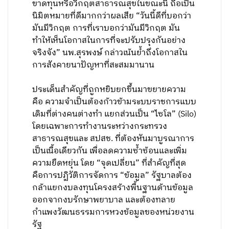
ขาดทุนหรือวิกฤตสาธารณสุขในขณะนี้ ถือเป็น
นิมิตหมายที่ดีมากกว่าผลเสีย “วันนี้ดีที่บอกว่า
มันมีวิกฤต การที่เราบอกว่ามันมีวิกฤต มัน
ทำให้เห็นโอกาสในการที่จะปรับปรุงกันอย่าง
จริงจัง” นพ.สุรพงษ์ กล่าวเน้นย้ำถึงโอกาสใน
การสังคายนาปัญหาที่สะสมมานาน
ประเด็นสำคัญที่ถูกหยิบยกขึ้นมาขยายความ
คือ ความจำเป็นต้องก้าวข้ามระบบราชการแบบ
เดิมที่ต่างคนต่างทำ แยกส่วนเป็น “ไซโล” (Silo)
โดยเฉพาะการทำงานระหว่างกระทรวง
สาธารณสุขและ สปสช. ที่ต้องหันมาบูรณาการ
เป็นเนื้อเดียวกัน เพื่อลดความซ้ำซ้อนและเพิ่ม
ความยืดหยุ่น โดย “จุดเปลี่ยน” ที่สำคัญที่สุด
คือการปฏิวัติการจัดการ “ข้อมูล” รัฐบาลต้อง
กล้าแยกงบลงทุนโครงสร้างพื้นฐานด้านข้อมูล
ออกจากงบรักษาพยาบาล และต้องทลาย
กำแพงวัฒนธรรมการหวงข้อมูลของหน่วยงาน
รัฐ