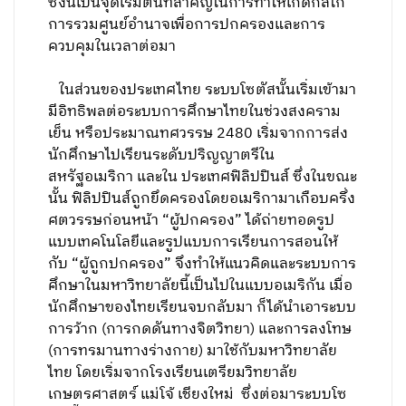
ซึ่งนี่เป็นจุดเริ่มต้นที่สำคัญในการทำให้เกิดกลไก
การรวมศูนย์อำนาจเพื่อการปกครองและการ
ควบคุมในเวลาต่อมา
ในส่วนของประเทศไทย ระบบโซตัสนั้นเริ่มเข้ามา
มีอิทธิพลต่อระบบการศึกษาไทยในช่วงสงคราม
เย็น หรือประมาณทศวรรษ 2480 เริ่มจากการส่ง
นักศึกษาไปเรียนระดับปริญญาตรีใน
สหรัฐอเมริกา และใน ประเทศฟิลิปปินส์ ซึ่งในขณะ
นั้น ฟิลิปปินส์ถูกยึดครองโดยอเมริกามาเกือบครึ่ง
ศตวรรษก่อนหน้า “ผู้ปกครอง” ได้ถ่ายทอดรูป
แบบเทคโนโลยีและรูปแบบการเรียนการสอนให้
กับ “ผู้ถูกปกครอง” จึงทำให้แนวคิดและระบบการ
ศึกษาในมหาวิทยาลัยนี้เป็นไปในแบบอเมริกัน เมื่อ
นักศึกษาของไทยเรียนจบกลับมา ก็ได้นำเอาระบบ
การว้าก (การกดดันทางจิตวิทยา) และการลงโทษ
(การทรมานทางร่างกาย) มาใช้กับมหาวิทยาลัย
ไทย โดยเริ่มจากโรงเรียนเตรียมวิทยาลัย
เกษตรศาสตร์ แม่โจ้ เชียงใหม่ ซึ่งต่อมาระบบโซ