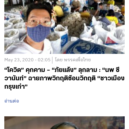
May 23, 2020 - 02:05
โดย พรรคเพื่อไทย
“โควิด” คุกคาม – “ภัยแล้ง” ลุกลาม : “นพ ชี
วานันท์” ฉายภาพวิกฤติซ้อนวิกฤติ “ชาวเมือง
กรุงเก่า”
อ่านต่อ