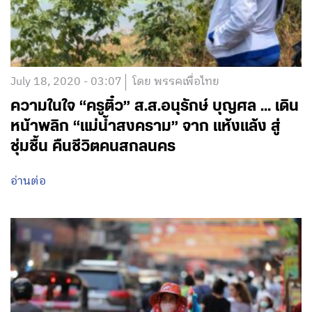
July 18, 2020 - 03:07
โดย พรรคเพื่อไทย
ความในใจ “ครูติ๋ว” ส.ส.อนุรักษ์ บุญศล … เดิน
หน้าพลิก “แม่น้ำสงคราม” จาก แห้งแล้ง สู่
ชุ่มชื้น คืนชีวิตคนสกลนคร
อ่านต่อ