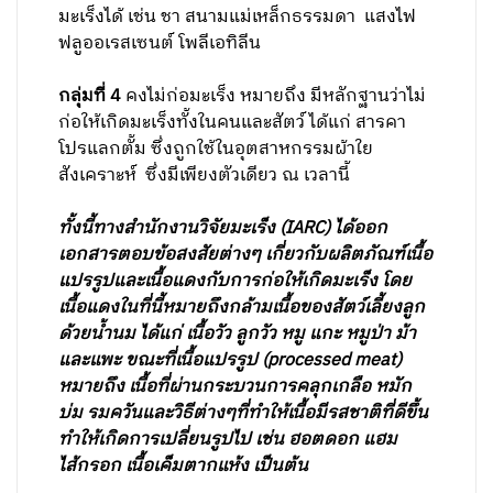
มะเร็งได้ เช่น ชา สนามแม่เหล็กธรรมดา แสงไฟ
ฟลูออเรสเซนต์ โพลีเอทิลีน
กลุ่มที่ 4
คงไม่ก่อมะเร็ง หมายถึง มีหลักฐานว่าไม่
ก่อให้เกิดมะเร็งทั้งในคนและสัตว์ ได้แก่ สารคา
โปรแลกตั้ม ซึ่งถูกใช้ในอุตสาหกรรมผ้าใย
สังเคราะห์ ซึ่งมีเพียงตัวเดียว ณ เวลานี้
ทั้งนี้ทางสำนักงานวิจัยมะเร็ง (IARC) ได้ออก
เอกสารตอบข้อสงสัยต่างๆ เกี่ยวกับผลิตภัณฑ์เนื้อ
แปรรูปและเนื้อแดงกับการก่อให้เกิดมะเร็ง โดย
เนื้อแดงในที่นี้หมายถึงกล้ามเนื้อของสัตว์เลี้ยงลูก
ด้วยน้ำนม ได้แก่ เนื้อวัว ลูกวัว หมู แกะ หมูป่า ม้า
และแพะ ขณะที่เนื้อแปรรูป (processed meat)
หมายถึง เนื้อที่ผ่านกระบวนการคลุกเกลือ หมัก
บ่ม รมควันและวิธีต่างๆที่ทำให้เนื้อมีรสชาติที่ดีขึ้น
ทำให้เกิดการเปลี่ยนรูปไป เช่น ฮอตดอก แฮม
ไส้กรอก เนื้อเค็มตากแห้ง เป็นต้น