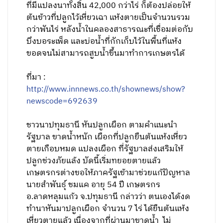
ที่มีแปลงนาทั้งสิ้น 42,000 กว่าไร่ ก็ต้องปล่อยให้
ต้นข้าวที่ปลูกไว้เหี่ยวเฉา แห้งตายเป็นจำนวนรวม
กว่าพันไร่ หลังน้ำในคลองสาธารณะที่เชื่อมต่อกับ
บึงบอระเพ็ด และบ่อน้ำที่กักเก็บไว้ในพื้นที่แห้ง
ขอดจนไม่สามารถสูบน้ำขึ้นมาทำการเกษตรได้
ที่มา :
http://www.innnews.co.th/shownews/show?
newscode=692639
ชาวนาปทุมธานี หันปลูกเผือก ตามคำแนะนำ
รัฐบาล ขาดน้ำหนัก เผือกที่ปลูกยืนต้นแห้งเหี่ยว
ตายเกือบหมด แปลงเผือก ที่รัฐบาลส่งเสริมให้
ปลูกช่วงภัยแล้ง บัดนี้เริ่มทยอยตายแล้ว
เกษตรกรต่างขอให้ภาครัฐเข้ามาช่วยแก้ปัญหาล
นายสำพันธุ์ ชมแค อายุ 54 ปี เกษตรกร
อ.ลาดหลุมแก้ว จ.ปทุมธานี กล่าวว่า ตนเองได้งด
ทำนาหันมาปลูกเผือก จำนวน 7 ไร่ ได้ยืนต้นแห้ง
เหี่ยวตายแล้ว เนื่องจากที่ผ่านมาขาดน้ำ ไม่