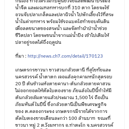
กันเอง ทางวัดร่วมกับศูนย์วิจัยและพัฒนาประมง
น้ำจืด และมณฑลทหารบกที่ 310 ตาก โดยจะใช้
อวนจับปลาเกล็ดและปลาผิวน้ำ ไปพักเลี้ยงไว้ที่สระ
น้ำในค่ายทหาร พร้อมใช้รถแบคโฮทำขอบคันดิน
เพื่อลดขนาดของสระน้ำ และจัดทำผ้าป่าน้ำช่วย
ชีวิตปลา โดยจะขนน้ำจากแม่น้ำปิง เข้าไปเติมให้
ปลาอยู่รอดได้ถึงฤดูฝน
ที่มา :
http://news.ch7.com/detail/170123
เกษตรกรชาวนา ชาวสวนกล้วยตานี ที่สุโขทัยและ
นครสวรรค์ น้ำตาตก เจอแล้งคุกคามหนักสุดรอบ
20 ปี ต้นข้าวแห้งตายคานา-ต้นกล้วยตายคาสวน
ไม่ออกยอดให้ตัดใบตองขาย ภัยแล้งในปีนี้ทำให้มี
ต้นกล้วยล้มตายแล้วประมาณ 1,500 ไร่ ถือเป็น
ภัยมหันต์ในปีนี้ ซึ่งกล้วยตานีเป็นพืชเศรษฐกิจ
ของ ต.คลองกระจง เกษตรกรมีรายได้จากการ
ตัดใบตองขายเดือนละกว่า 100 ล้านบาท ขณะที่
ชาวนา หมู่ 2 ต.วังมหากร อ.ท่าตะโก จ.นครสวรรค์