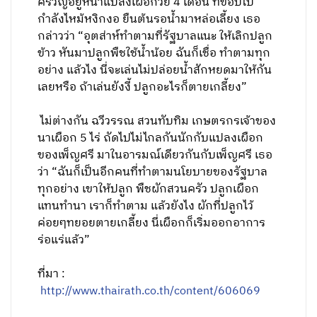
ครวญอยู่หน้าแปลงเผือกวัย 4 เดือน ที่ขอบใบ
กำลังไหม้หงิกงอ ยืนต้นรอน้ำมาหล่อเลี้ยง เธอ
กล่าวว่า “อุตส่าห์ทำตามที่รัฐบาลแนะ ให้เลิกปลูก
ข้าว หันมาปลูกพืชใช้น้ำน้อย ฉันก็เชื่อ ทำตามทุก
อย่าง แล้วไง นี่จะเล่นไม่ปล่อยน้ำสักหยดมาให้กัน
เลยหรือ ถ้าเล่นยังงี้ ปลูกอะไรก็ตายเกลี้ยง”
ไม่ต่างกัน ฉวีวรรณ สวนทับทิม เกษตรกรเจ้าของ
นาเผือก 5 ไร่ ถัดไปไม่ไกลกันนักกับแปลงเผือก
ของเพ็ญศรี มาในอารมณ์เดียวกันกับเพ็ญศรี เธอ
ว่า “ฉันก็เป็นอีกคนที่ทำตามนโยบายของรัฐบาล
ทุกอย่าง เขาให้ปลูก พืชผักสวนครัว ปลูกเผือก
แทนทำนา เราก็ทำตาม แล้วยังไง ผักที่ปลูกไว้
ค่อยๆทยอยตายเกลี้ยง นี่เผือกก็เริ่มออกอาการ
ร่อแร่แล้ว”
ที่มา :
http://www.thairath.co.th/content/606069