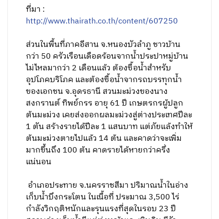
ที่มา :
http://www.thairath.co.th/content/607250
ส่วนในพื้นที่ภาคอีสาน จ.หนองบัวลำภู ชาวบ้าน
กว่า 50 ครัวเรือนเดือดร้อนจากน้ำประปาหมู่บ้าน
ไม่ไหลมากว่า 2 เดือนแล้ว ต้องซื้อน้ำสำหรับ
อุปโภคบริโภค และต้องซื้อน้ำจากรถบรรทุกน้ำ
ของเอกชน จ.อุดรธานี สวนมะม่วงของนาง
สงกรานต์ ทิพย์กรร อายุ 61 ปี เกษตรกรผู้ปลูก
ต้นมะม่วง เคยส่งออกผลมะม่วงสู่ต่างประเทศปีละ
1 ตัน สร้างรายได้ปีละ 1 แสนบาท แต่ภัยแล้งทำให้
ต้นมะม่วงตายไปแล้ว 14 ต้น และคาดว่าจะเพิ่ม
มากขึ้นถึง 100 ต้น คาดรายได้หายกว่าครึ่ง
แน่นอน
อำเภอประทาย จ.นครราชสีมา ปริมาณน้ำในอ่าง
เก็บน้ำบึงกระโตน ในเนื้อที่ ประมาณ 3,500 ไร่
กำลังวิกฤติหนักและรุนแรงที่สุดในรอบ 23 ปี