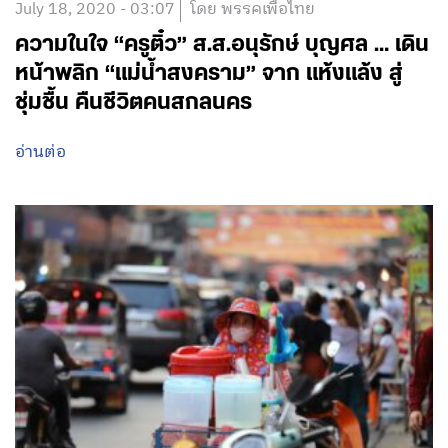
July 18, 2020 - 03:07
โดย พรรคเพื่อไทย
ความในใจ “ครูติ๋ว” ส.ส.อนุรักษ์ บุญศล … เดิน
หน้าพลิก “แม่น้ำสงคราม” จาก แห้งแล้ง สู่
ชุ่มชื้น คืนชีวิตคนสกลนคร
อ่านต่อ